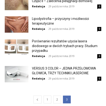
Część II – Zalecenia pielęgnacji domowej
Redakcja
-
29 października 2019
0
Lipodystrofia – przyczyny i możliwości
terapeutyczne
Redakcja
-
29 października 2019
0
Porównanie rezultatów użycia lasera
diodowego w dwóch trybach pracy. Studium
przypadku
Redakcja
-
29 października 2019
0
VERSUS 3 COLOR – JEDNA PRZEŁOMOWA
GŁOWICA, TRZY TECHNIKI LASEROWE
Redakcja
-
29 października 2019
0
1
2
3