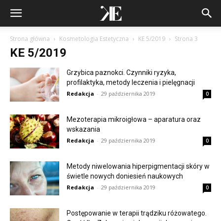
Strona główna
Kosmetologia Estetyczna
KE 5/2019
Strona 3
KE 5/2019
Grzybica paznokci. Czynniki ryzyka,
profilaktyka, metody leczenia i pielęgnacji
Redakcja
-
29 października 2019
0
Mezoterapia mikroigłowa – aparatura oraz
wskazania
Redakcja
-
29 października 2019
0
Metody niwelowania hiperpigmentacji skóry w
świetle nowych doniesień naukowych
Redakcja
-
29 października 2019
0
Postępowanie w terapii trądziku różowatego.