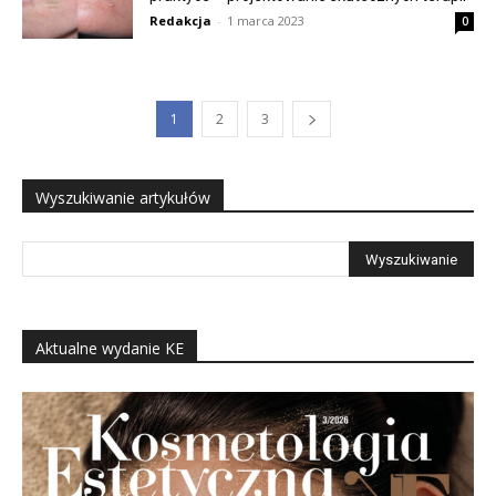
Redakcja
-
1 marca 2023
0
1
2
3
Wyszukiwanie artykułów
Aktualne wydanie KE