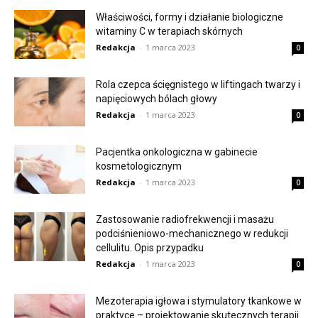
Właściwości, formy i działanie biologiczne
witaminy C w terapiach skórnych
Redakcja
-
1 marca 2023
0
Rola czepca ścięgnistego w liftingach twarzy i
napięciowych bólach głowy
Redakcja
-
1 marca 2023
0
Pacjentka onkologiczna w gabinecie
kosmetologicznym
Redakcja
-
1 marca 2023
0
Zastosowanie radiofrekwencji i masażu
podciśnieniowo-mechanicznego w redukcji
cellulitu. Opis przypadku
Redakcja
-
1 marca 2023
0
Mezoterapia igłowa i stymulatory tkankowe w
praktyce – projektowanie skutecznych terapii