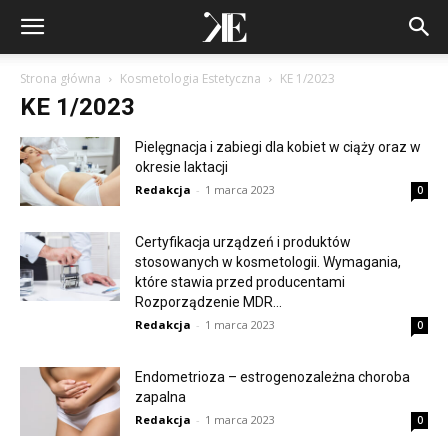
Strona główna
Kosmetologia Estetyczna
KE 1/2023
KE 1/2023
Pielęgnacja i zabiegi dla kobiet w ciąży oraz w
okresie laktacji
Redakcja
-
1 marca 2023
0
Certyfikacja urządzeń i produktów
stosowanych w kosmetologii. Wymagania,
które stawia przed producentami
Rozporządzenie MDR...
Redakcja
-
1 marca 2023
0
Endometrioza – estrogenozależna choroba
zapalna
Redakcja
-
1 marca 2023
0