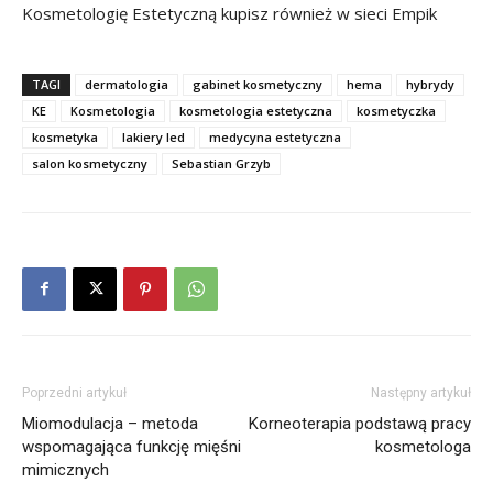
Kosmetologię Estetyczną kupisz również w sieci Empik
TAGI
dermatologia
gabinet kosmetyczny
hema
hybrydy
KE
Kosmetologia
kosmetologia estetyczna
kosmetyczka
kosmetyka
lakiery led
medycyna estetyczna
salon kosmetyczny
Sebastian Grzyb
Poprzedni artykuł
Następny artykuł
Miomodulacja – metoda
Korneoterapia podstawą pracy
wspomagająca funkcję mięśni
kosmetologa
mimicznych