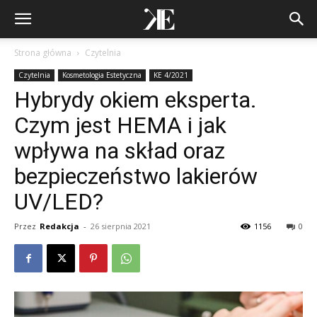
Strona główna
Czytelnia
Czytelnia
Kosmetologia Estetyczna
KE 4/2021
Hybrydy okiem eksperta.
Czym jest HEMA i jak
wpływa na skład oraz
bezpieczeństwo lakierów
UV/LED?
Przez
Redakcja
-
26 sierpnia 2021
1156
0