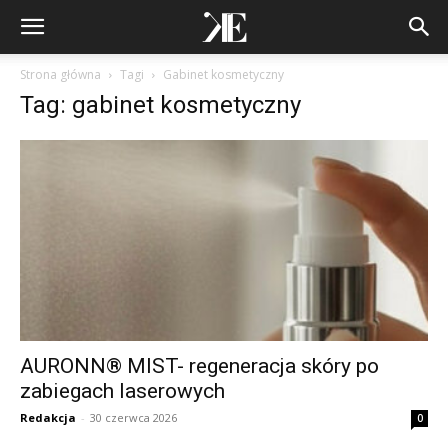
Strona główna
Tagi
Gabinet kosmetyczny
Tag: gabinet kosmetyczny
AURONN® MIST- regeneracja skóry po
zabiegach laserowych
Redakcja
-
30 czerwca 2026
0