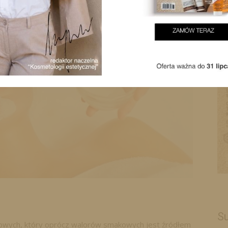
Su
lowych, który oprócz walorów smakowych jest źródłem