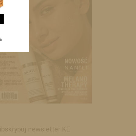
bskrybuj newsletter KE