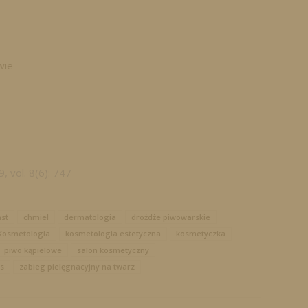
wie
 vol. 8(6): 747
st
chmiel
dermatologia
drożdże piwowarskie
Kosmetologia
kosmetologia estetyczna
kosmetyczka
piwo kąpielowe
salon kosmetyczny
s
zabieg pielęgnacyjny na twarz