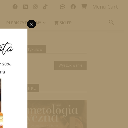
Menu Cart
×
PLEBISCYT_IKONY
SKLEP
yszukiwanie artykułów
ktualne wydanie KE