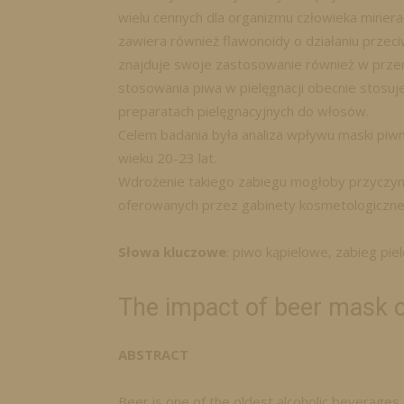
wielu cennych dla organizmu człowieka minera
zawiera również flawonoidy o działaniu przeci
znajduje swoje zastosowanie również w prze
stosowania piwa w pielęgnacji obecnie stosuj
preparatach pielęgnacyjnych do włosów.
Celem badania była analiza wpływu maski piw
wieku 20-23 lat.
Wdrożenie takiego zabiegu mogłoby przyczyni
oferowanych przez gabinety kosmetologiczne
Słowa kluczowe
: piwo kąpielowe, zabieg pie
The impact of beer mask on
ABSTRACT
Beer is one of the oldest alcoholic beverages, 