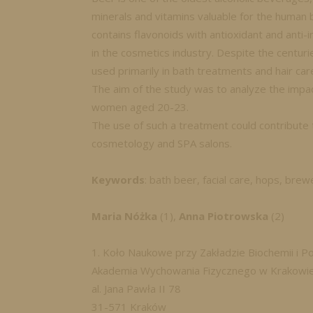
minerals and vitamins valuable for the human b
contains flavonoids with antioxidant and anti-
in the cosmetics industry. Despite the centuries
used primarily in bath treatments and hair car
The aim of the study was to analyze the impac
women aged 20-23.
The use of such a treatment could contribute t
cosmetology and SPA salons.
Keywords
: bath beer, facial care, hops, brew
Maria Nóżka
(1),
Anna Piotrowska
(2)
1. Koło Naukowe przy Zakładzie Biochemii i 
Akademia Wychowania Fizycznego w Krakowi
al. Jana Pawła II 78
31-571 Kraków