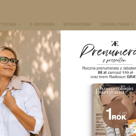
YTELNIA
E-WYDANIA
WYDARZENIA
ZAUFALI NAM
brane cechy skóry twarzy
W
nej na wybrane
zy
2705
0
A