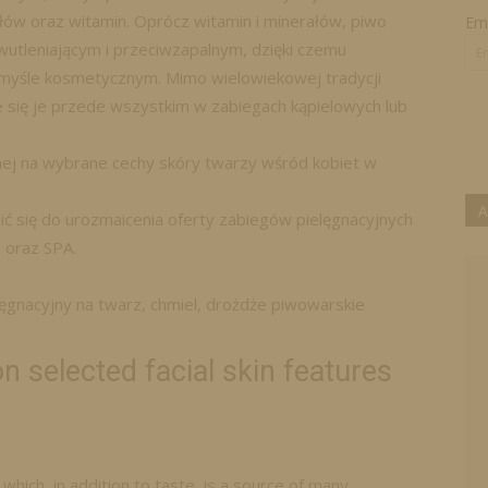
łów oraz witamin. Oprócz witamin i minerałów, piwo
Ema
wutleniającym i przeciwzapalnym, dzięki czemu
myśle kosmetycznym. Mimo wielowiekowej tradycji
e się je przede wszystkim w zabiegach kąpielowych lub
nej na wybrane cechy skóry twarzy wśród kobiet w
A
ć się do urozmaicenia oferty zabiegów pielęgnacyjnych
 oraz SPA.
lęgnacyjny na twarz, chmiel, drożdże piwowarskie
 selected facial skin features
which, in addition to taste, is a source of many