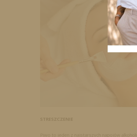
STRESZCZENIE
Piwo to jeden z najstarszych napojów alkoho