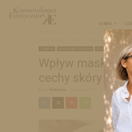
Kosmetologia
Estetyczna
O NAS
CZ
Strona główna
Czytelnia
Wpływ maski piwnej na wy
Czytelnia
Kosmetologia Estetyczna
KE 6/2019
Naukowe
Wpływ maski piw
cechy skóry twar
Przez
Redakcja
-
23 grudnia 2019