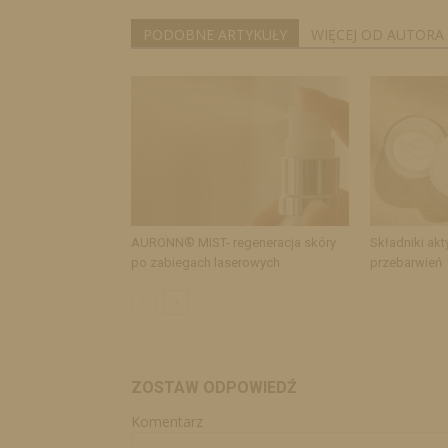
PODOBNE ARTYKUŁY
WIĘCEJ OD AUTORA
AURONN® MIST- regeneracja skóry
Składniki akt
po zabiegach laserowych
przebarwień
ZOSTAW ODPOWIEDŹ
Komentarz