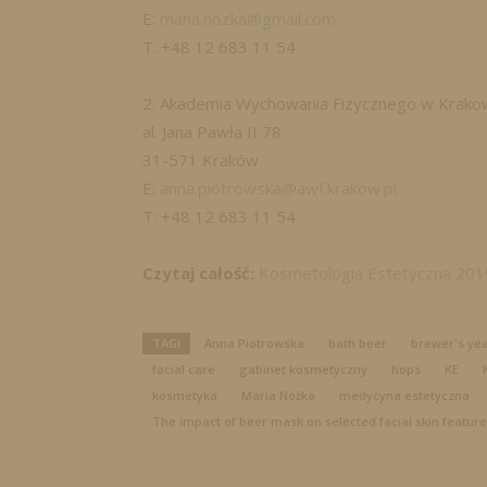
E:
mana.nozka@gmail.com
T: +48 12 683 11 54
2. Akademia Wychowania Fizycznego w Krako
al. Jana Pawła II 78
31-571 Kraków
E:
anna.piotrowska@awf.krakow.pl
T: +48 12 683 11 54
Czytaj całość:
Kosmetologia Estetyczna 2019,
TAGI
Anna Piotrowska
bath beer
brewer's yea
facial care
gabinet kosmetyczny
hops
KE
kosmetyka
Maria Nóżka
medycyna estetyczna
The impact of beer mask on selected facial skin feature