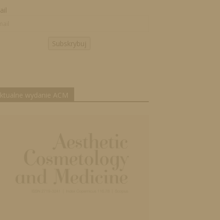
il
Subskrybuj
ktualne wydanie ACM