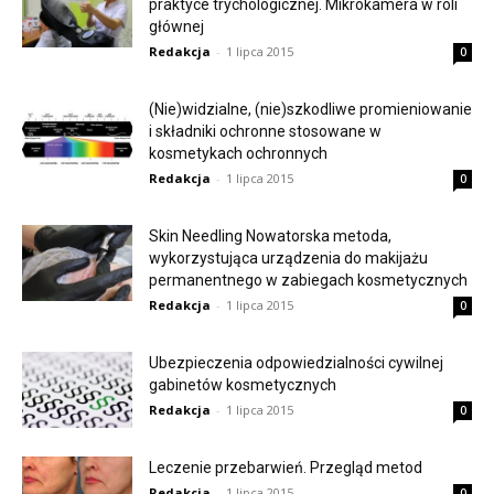
praktyce trychologicznej. Mikrokamera w roli
głównej
Redakcja
-
1 lipca 2015
0
(Nie)widzialne, (nie)szkodliwe promieniowanie
i składniki ochronne stosowane w
kosmetykach ochronnych
Redakcja
-
1 lipca 2015
0
Skin Needling Nowatorska metoda,
wykorzystująca urządzenia do makijażu
permanentnego w zabiegach kosmetycznych
Redakcja
-
1 lipca 2015
0
Ubezpieczenia odpowiedzialności cywilnej
gabinetów kosmetycznych
Redakcja
-
1 lipca 2015
0
Leczenie przebarwień. Przegląd metod
Redakcja
-
1 lipca 2015
0