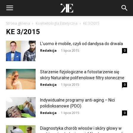
Strona główna
Kosmetologia Estetyczna
KE 3/2015
KE 3/2015
L’uomo è mobile, czyli od dandysa do drwala
Redakcja
-
1 lipca 2015
0
Starzenie fizjologiczne a fotostarzenie się
skóry Naturalne polifenolowe filtry słoneczne
Redakcja
-
1 lipca 2015
0
Indywidualne programy anti-aging – Nici
polidioksanowe (PDO)
Redakcja
-
1 lipca 2015
0
Diagnostyka chorób włosów i skóry głowy w