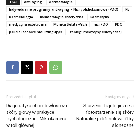
TAGI
anti-aging
dermatologia
Indywidualne programy anti-aging – Nici polidioksanowe (PDO)
KE
Kosmetologia
kosmetologia estetyczna
kosmetyka
medycyna estetyczna
Monika Sekita-Pilch
nici PDO
PDO
polidioksanowe nici liftingujące
zabiegi medycyny estetycznej
Poprzedni artykuł
Następny artykuł
Diagnostyka chorób włosów i
Starzenie fizjologiczne a
skóry głowy w praktyce
fotostarzenie się skóry
trychologicznej. Mikrokamera
Naturalne polifenolowe filtry
w roli głównej
słoneczne