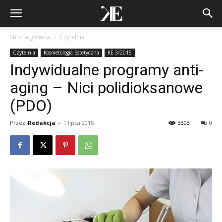
Strona główna
Czytelnia
Czytelnia
Kosmetologia Estetyczna
KE 3/2015
Indywidualne programy anti-
aging – Nici polidioksanowe
(PDO)
Przez
Redakcja
-
1 lipca 2015
3303
0