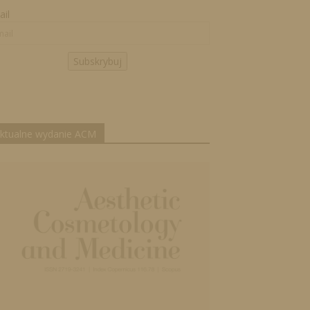
il
Subskrybuj
ktualne wydanie ACM