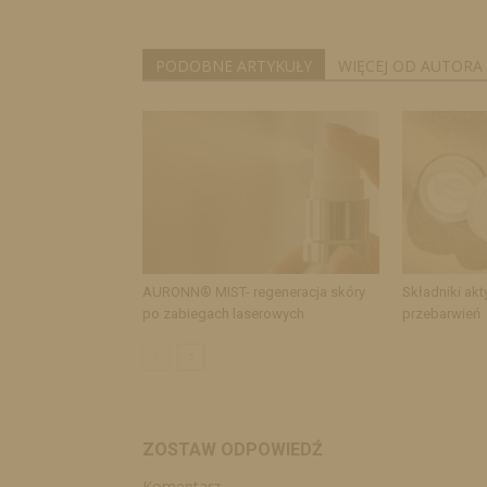
PODOBNE ARTYKUŁY
WIĘCEJ OD AUTORA
AURONN® MIST- regeneracja skóry
Składniki akt
po zabiegach laserowych
przebarwień
ZOSTAW ODPOWIEDŹ
Komentarz