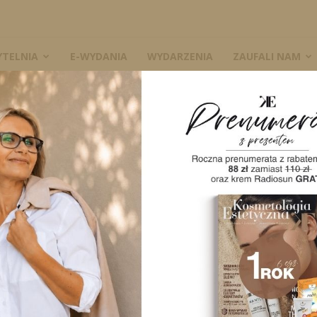
YTELNIA
E-WYDANIA
WYDARZENIA
ZAUFALI NAM
a metoda, wykorzystująca urządzenia do makijażu permanentnego w zabiegac
W
owatorska metoda,
rządzenia do
entnego w
A
tycznych
2479
0