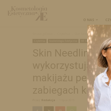
Kosmetologia
Estetyczna
O NAS
CZ
Strona główna
Czytelnia
Skin Needling Nowatorsk
Czytelnia
Kosmetologia Estetyczna
KE 3/2015
Skin Needling N
wykorzystująca u
makijażu perman
zabiegach kosme
Przez
Redakcja
-
1 lipca 2015