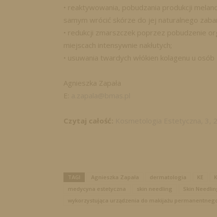
• reaktywowania, pobudzania produkcji mela
samym wrócić skórze do jej naturalnego zabar
• redukcji zmarszczek poprzez pobudzenie or
miejscach intensywnie nakłutych;
• usuwania twardych włókien kolagenu u osób z 
Agnieszka Zapała
E:
a.zapala@bmas.pl
Czytaj całość:
Kosmetologia Estetyczna, 3, 
TAGI
Agnieszka Zapała
dermatologia
KE
K
medycyna estetyczna
skin needling
Skin Needli
wykorzystująca urządzenia do makijażu permanentneg