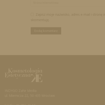
Zapisz moje nazwisko, adres e-mail i stronę 
skomentuję.
INDYGO Zahir Media
ul. Miernicza 22, 50-435 Wrocław