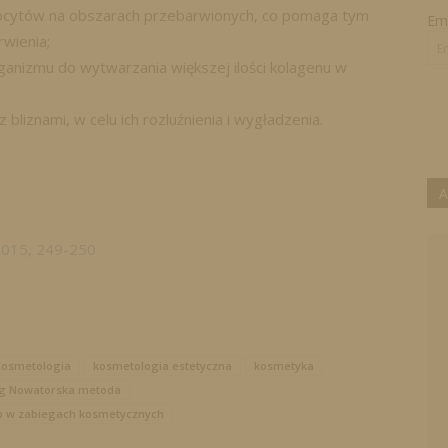
nocytów na obszarach przebarwionych, co pomaga tym
Ema
wienia;
ganizmu do wytwarzania większej ilości kolagenu w
bliznami, w celu ich rozluźnienia i wygładzenia.
A
2015, 249-250
osmetologia
kosmetologia estetyczna
kosmetyka
ng Nowatorska metoda
o w zabiegach kosmetycznych