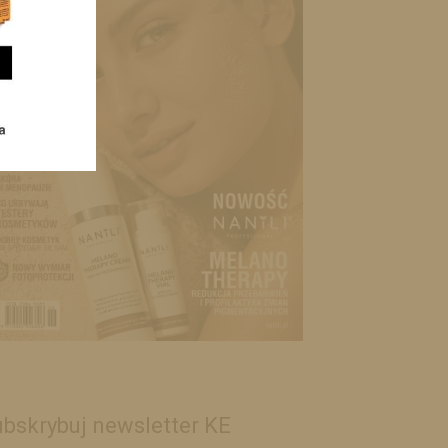
bskrybuj newsletter KE