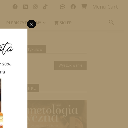
Menu Cart
×
PLEBISCYT_IKONY
SKLEP
h kosmetycznych
yszukiwanie artykułów
ktualne wydanie KE