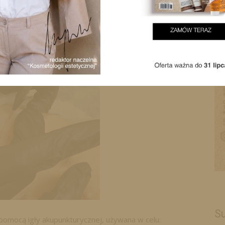
Su
 pomocą igły akupunkturycznej, używana w celu: