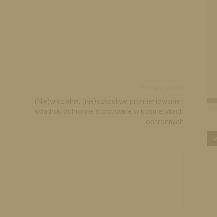
Następny artykuł
(Nie)widzialne, (nie)szkodliwe promieniowanie i
składniki ochronne stosowane w kosmetykach
ochronnych
P