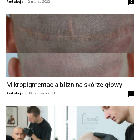
Redakcja
-
2 marca 2022
0
Mikropigmentacja blizn na skórze głowy
Redakcja
-
30 czerwca 2021
0