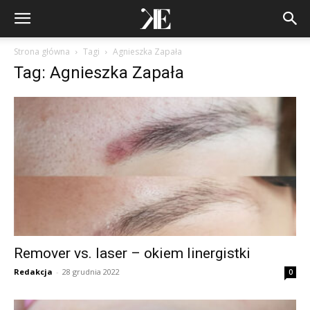
Strona główna
Tagi
Agnieszka Zapała
Tag: Agnieszka Zapała
Remover vs. laser – okiem linergistki
Redakcja
-
28 grudnia 2022
0