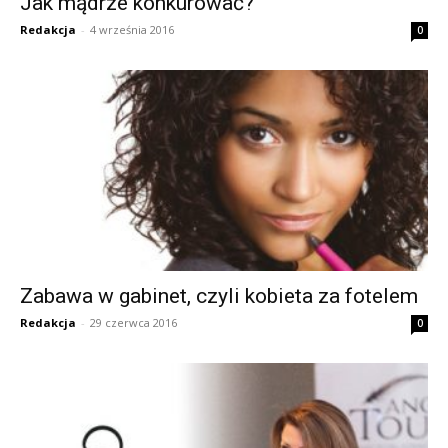
Jak mądrze konkurować?
Redakcja
-
4 września 2016
0
Zabawa w gabinet, czyli kobieta za fotelem
Redakcja
-
29 czerwca 2016
0