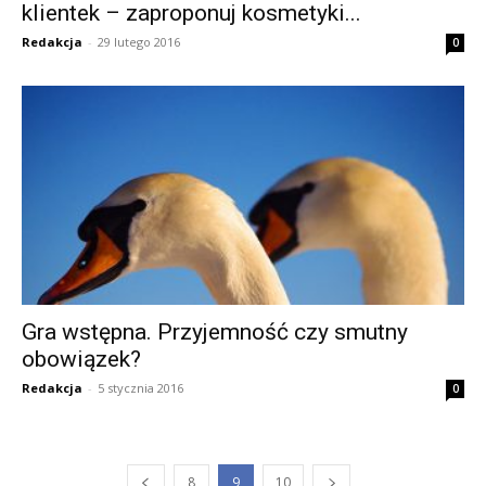
klientek – zaproponuj kosmetyki...
Redakcja
-
29 lutego 2016
0
Gra wstępna. Przyjemność czy smutny
obowiązek?
Redakcja
-
5 stycznia 2016
0
8
9
10