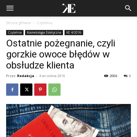
Strona główna
Czytelnia
Czytelnia
Kosmetologia Estetyczna
KE 4/2016
Ostatnie pożegnanie, czyli
gorzkie owoce błędów w
obsłudze klienta
Przez
Redakcja
-
4 września 2016
2006
0