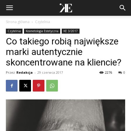
Strona główna
Czytelnia
Czytelnia
Kosmetologia Estetyczna
KE 3/2017
Co takiego robią największe
marki autentycznie
skoncentrowane na kliencie?
Przez
Redakcja
-
29 czerwca 2017
2276
0