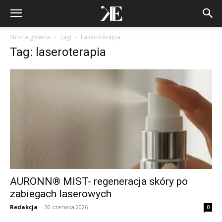
Strona główna
Tagi
Laseroterapia
Tag: laseroterapia
AURONN® MIST- regeneracja skóry po
zabiegach laserowych
Redakcja
-
30 czerwca 2026
0