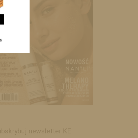
bskrybuj newsletter KE