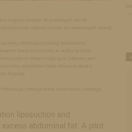
Ema
tóre mogą prowadzić do poważnych chorób
tycznej coraz częściej stosuje się nieinwazyjne zabiegi
łączonej obejmującej zabiegi lipokawitacji
dmiarem tkanki tłuszczowej w okolicy brzucha.
A
warzyszyła im zmiana stylu życia. Zalecane jest
 uczestnicy dodatkowo będą stosować dietę o
ość fizyczną.
iofrekwencja, redukcja tkanki tłuszczowej, nadwaga,
ation liposuction and
 excess abdominal fat. A pilot