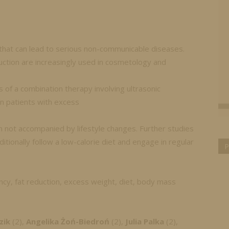
that can lead to serious non-communicable diseases.
ction are increasingly used in cosmetology and
 of a combination therapy involving ultrasonic
in patients with excess
 not accompanied by lifestyle changes. Further studies
itionally follow a low-calorie diet and engage in regular
P
uency, fat reduction, excess weight, diet, body mass
zik
(2),
Angelika Żoń-Biedroń
(2),
Julia Palka
(2),