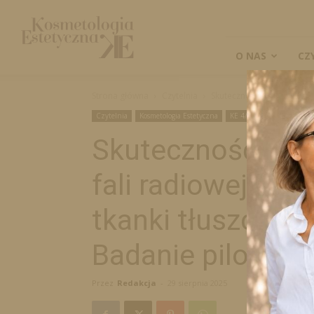
Kosmetologia
Estetyczna
O NAS
CZ
Strona główna
Czytelnia
Skuteczność liposukcji kawi
Czytelnia
Kosmetologia Estetyczna
KE 4/2025
Naukowe
Skuteczność lipos
fali radiowej w r
tkanki tłuszczow
Badanie pilotaż
Przez
Redakcja
-
29 sierpnia 2025