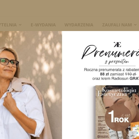
YTELNIA
E-WYDANIA
WYDARZENIA
ZAUFALI NAM
tacyjnej i fali radiowej w redukcji nadmiernej tkanki tłuszczowej na...
W
ukcji kawitacyjnej i
edukcji nadmiernej
ej na brzuchu.
A
owe
1527
0