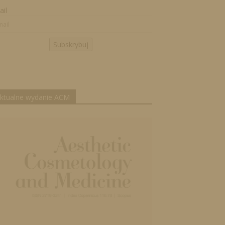
il
Subskrybuj
ktualne wydanie ACM