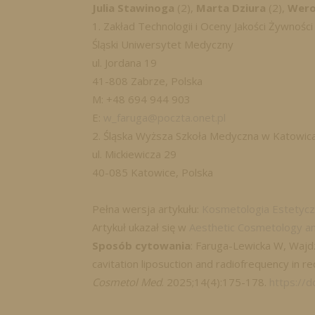
Julia Stawinoga
(2),
Marta Dziura
(2),
Wero
1. Zakład Technologii i Oceny Jakości Żywności
Śląski Uniwersytet Medyczny
ul. Jordana 19
41-808 Zabrze, Polska
M: +48 694 944 903
E:
w_faruga@poczta.onet.pl
2. Śląska Wyższa Szkoła Medyczna w Katowic
ul. Mickiewicza 29
40-085 Katowice, Polska
Pełna wersja artykułu:
Kosmetologia Estetycz
Artykuł ukazał się w
Aesthetic Cosmetology an
Sposób cytowania
: Faruga-Lewicka W, Wajdz
cavitation liposuction and radiofrequency in r
Cosmetol Med
. 2025;14(4):175-178.
https://