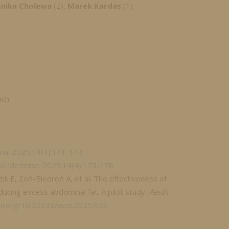
nika Cholewa
(2),
Marek Kardas
(1)
ach
na. 2025;14(4):141-144
d Medicine. 2025;14(4):175-178
ik E, Żoń-Biedroń A, et al. The effectiveness of
educing excess abdominal fat. A pilot study.
Aesth
doi.org/10.52336/acm.2025.025