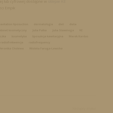
ej lub cyfrowej dostępne w
sklepie KE
eci Empik
avitation liposuction
dermatologia
diet
dieta
binet kosmetyczny
Julia Palka
Julia Stawinoga
KE
czka
kosmetyka
liposukcja kawitacyjna
Marek Kardas
radiofrekwencja
radiofrequency
eronika Cholewa
Wioleta Faruga-Lewicka
Następny artykuł