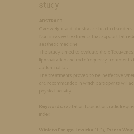
study
ABSTRACT
Overweight and obesity are health disorders 
Non-invasive treatments that support fat redu
aesthetic medicine.
The study aimed to evaluate the effectiveness
lipocavitation and radiofrequency treatments 
abdominal fat.
The treatments proved to be ineffective when
are recommended in which participants will add
physical activity.
Keywords
: cavitation liposuction, radiofreq
index
Wioleta Faruga-Lewicka
(1,2),
Estera Wajd