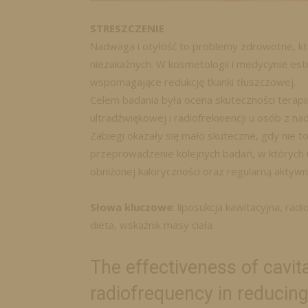
STRESZCZENIE
Nadwaga i otyłość to problemy zdrowotne, k
niezakaźnych. W kosmetologii i medycynie este
wspomagające redukcję tkanki tłuszczowej.
Celem badania była ocena skuteczności terapii 
ultradźwiękowej i radiofrekwencji u osób z na
Zabiegi okazały się mało skuteczne, gdy nie to
przeprowadzenie kolejnych badań, w których
obniżonej kaloryczności oraz regularną aktywn
Słowa kluczowe
: liposukcja kawitacyjna, rad
dieta, wskaźnik masy ciała
The effectiveness of cavit
radiofrequency in reducing