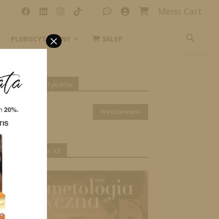
Menu Cart
×
PLEBISCYT_IKONY
SKLEP
yszukiwanie artykułów
ktualne wydanie KE