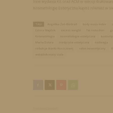
Inne wydania KE oraz ACM w wersji drukowan
Kosmetologię Estetyczną kupisz również w si
TAGI
Angelika Żoń-Biedroń
body mass index
c
Estera Wajdzik
excess weight
fat reduction
ga
Kosmetologia
kosmetologia estetyczna
kosmety
Marta Dziura
medycyna estetyczna
nadwaga
redukcja tkanki tłuszczowej
salon kosmetyczny
W
wskaźnik masy ciała
Poprzedni artykuł