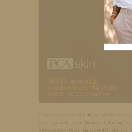
Proces starzenia skóry nie zaczyna się wtedy,
tylko jego widocznym skutkiem. Coraz więcej
odgrywają kluczową rolę w kondycji skóry, a i