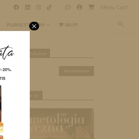
Menu Cart
×
PLEBISCYT_IKONY
SKLEP
yszukiwanie artykułów
ktualne wydanie KE