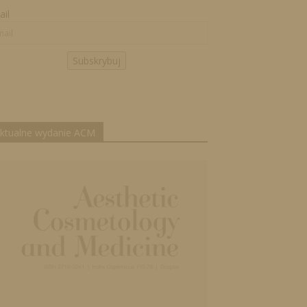
il
Subskrybuj
ktualne wydanie ACM