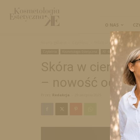
Kosmetologia
Estetyczna
O NAS
CZ
Strona główna
Czytelnia
Skóra w cieniu hormonów
Czytelnia
Kosmetologia Estetyczna
KE 4/2025
Skóra w cieniu 
– nowość od PCA
Przez
Redakcja
-
29 sierpnia 2025