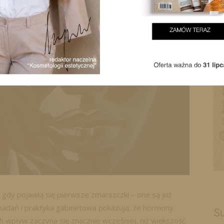
 gdy pojawią się pierwsze zmarszczki – one są już
 badań i praktyka gabinetowa pokazują, że hormony
Su
ch wpływ zaczyna się znacznie wcześniej, niż większość