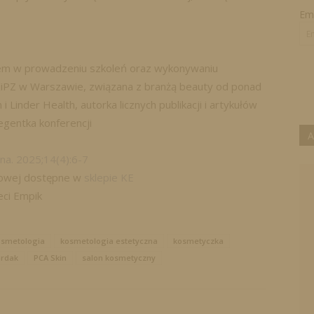
Ema
iem w prowadzeniu szkoleń oraz wykonywaniu
iPZ w Warszawie, związana z branżą beauty od ponad
 Linder Health, autorka licznych publikacji i artykułów
egentka konferencji
A
na. 2025;14(4):6-7
frowej dostępne w
sklepie KE
eci Empik
smetologia
kosmetologia estetyczna
kosmetyczka
rdak
PCA Skin
salon kosmetyczny