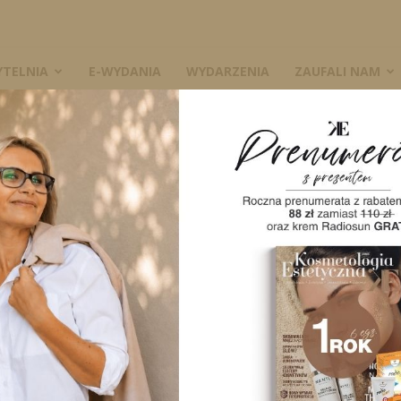
YTELNIA
E-WYDANIA
WYDARZENIA
ZAUFALI NAM
. Krem MGF – nowość od PCA Skin
W
hormonów. Krem MGF
 Skin
414
0
A