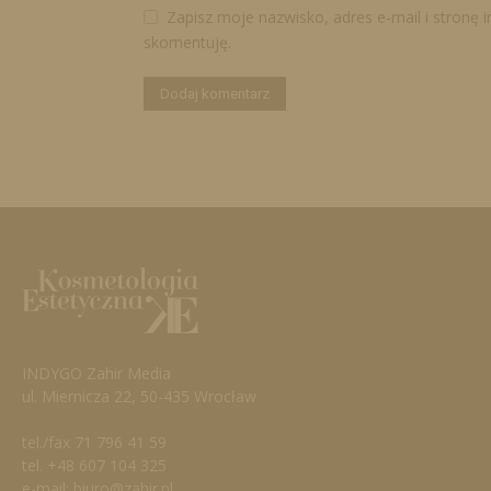
Zapisz moje nazwisko, adres e-mail i stronę 
skomentuję.
INDYGO Zahir Media
ul. Miernicza 22, 50-435 Wrocław
tel./fax 71 796 41 59
tel. +48 607 104 325
e-mail: biuro@zahir.pl