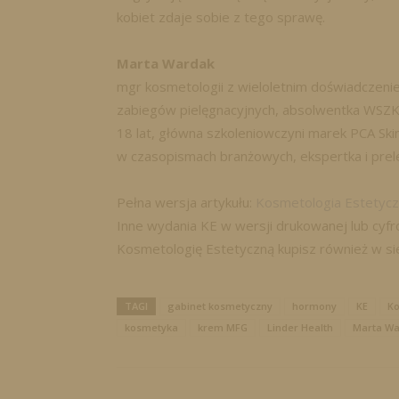
kobiet zdaje sobie z tego sprawę.
Marta Wardak
mgr kosmetologii z wieloletnim doświadczen
zabiegów pielęgnacyjnych, absolwentka WSZK
18 lat, główna szkoleniowczyni marek PCA Skin i
w czasopismach branżowych, ekspertka i prel
Pełna wersja artykułu:
Kosmetologia Estetycz
Inne wydania KE w wersji drukowanej lub cy
Kosmetologię Estetyczną kupisz również w si
TAGI
gabinet kosmetyczny
hormony
KE
Ko
kosmetyka
krem MFG
Linder Health
Marta Wa