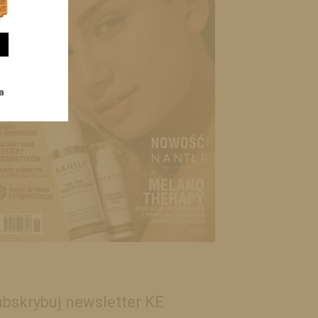
bskrybuj newsletter KE