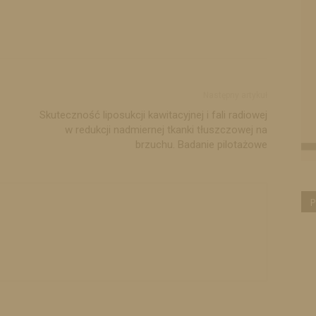
Następny artykuł
Skuteczność liposukcji kawitacyjnej i fali radiowej
w redukcji nadmiernej tkanki tłuszczowej na
brzuchu. Badanie pilotażowe
P