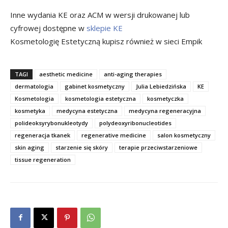
Inne wydania KE oraz ACM w wersji drukowanej lub
cyfrowej dostępne w
sklepie KE
Kosmetologię Estetyczną kupisz również w sieci Empik
TAGI
aesthetic medicine
anti-aging therapies
dermatologia
gabinet kosmetyczny
Julia Lebiedzińska
KE
Kosmetologia
kosmetologia estetyczna
kosmetyczka
kosmetyka
medycyna estetyczna
medycyna regeneracyjna
polideoksyrybonukleotydy
polydeoxyribonucleotides
regeneracja tkanek
regenerative medicine
salon kosmetyczny
skin aging
starzenie się skóry
terapie przeciwstarzeniowe
tissue regeneration