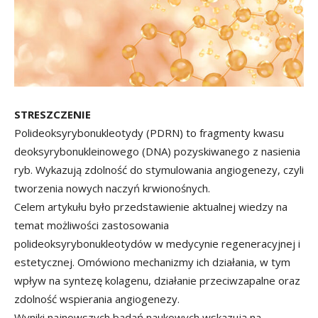
STRESZCZENIE
Polideoksyrybonukleotydy (PDRN) to fragmenty kwasu
deoksyrybonukleinowego (DNA) pozyskiwanego z nasienia
ryb. Wykazują zdolność do stymulowania angiogenezy, czyli
tworzenia nowych naczyń krwionośnych.
Celem artykułu było przedstawienie aktualnej wiedzy na
temat możliwości zastosowania
polideoksyrybonukleotydów w medycynie regeneracyjnej i
estetycznej. Omówiono mechanizmy ich działania, w tym
wpływ na syntezę kolagenu, działanie przeciwzapalne oraz
zdolność wspierania angiogenezy.
Wyniki najnowszych badań naukowych wskazują na