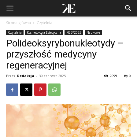
Strona główna
Czytelnia
Czytelnia
Kosmetologia Estetyczna
KE 3/2025
Naukowe
Polideoksyrybonukleotydy –
przyszłość medycyny
regeneracyjnej
Przez
Redakcja
-
30 czerwca 2025
2099
0