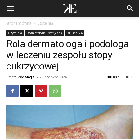
Strona główna
Czytelnia
Czytelnia
Kosmetologia Estetyczna
KE 3/2024
Rola dermatologa i podologa
w leczeniu zespołu stopy
cukrzycowej
Przez
Redakcja
-
27 czerwca 2024
887
0