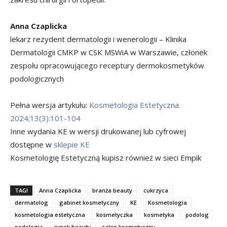
Anna Czaplicka
lekarz rezydent dermatologii i wenerologii – Klinika
Dermatologii CMKP w CSK MSWiA w Warszawie, członek
zespołu opracowującego receptury dermokosmetyków
podologicznych
Pełna wersja artykułu:
Kosmetologia Estetyczna.
2024;13(3):101-104
Inne wydania KE w wersji drukowanej lub cyfrowej
dostępne w
sklepie KE
Kosmetologię Estetyczną kupisz również w sieci Empik
TAGI
Anna Czaplicka
branża beauty
cukrzyca
dermatolog
gabinet kosmetyczny
KE
Kosmetologia
kosmetologia estetyczna
kosmetyczka
kosmetyka
podolog
podologia
rynek beauty
salon kosmetyczny