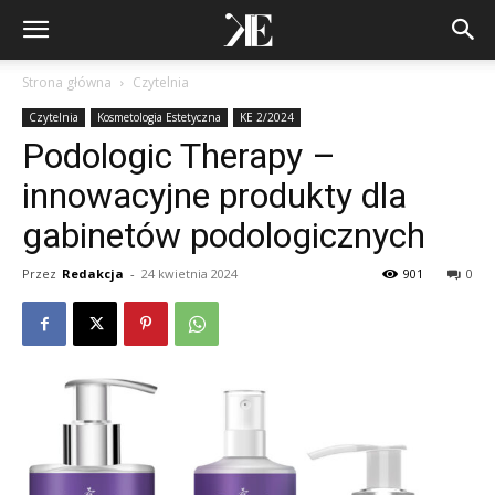
Strona główna
Czytelnia
Czytelnia
Kosmetologia Estetyczna
KE 2/2024
Podologic Therapy –
innowacyjne produkty dla
gabinetów podologicznych
Przez
Redakcja
-
24 kwietnia 2024
901
0