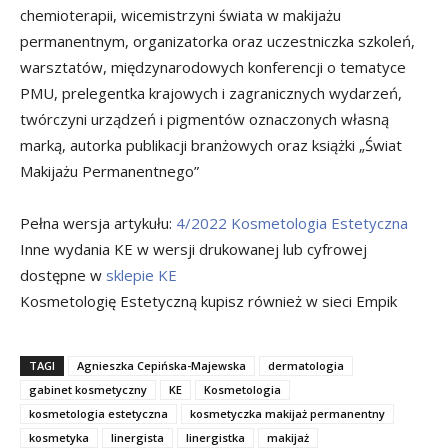
chemioterapii, wicemistrzyni świata w makijażu
permanentnym, organizatorka oraz uczestniczka szkoleń,
warsztatów, międzynarodowych konferencji o tematyce
PMU, prelegentka krajowych i zagranicznych wydarzeń,
twórczyni urządzeń i pigmentów oznaczonych własną
marką, autorka publikacji branżowych oraz książki „Świat
Makijażu Permanentnego”
Pełna wersja artykułu:
4/2022 Kosmetologia Estetyczna
Inne wydania KE w wersji drukowanej lub cyfrowej
dostępne w
sklepie KE
Kosmetologię Estetyczną kupisz również w sieci Empik
TAGI
Agnieszka Cepińska-Majewska
dermatologia
gabinet kosmetyczny
KE
Kosmetologia
kosmetologia estetyczna
kosmetyczka makijaż permanentny
kosmetyka
linergista
linergistka
makijaż