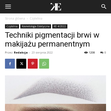
Strona główna
Czytelnia
Czytelnia
Kosmetologia Estetyczna
KE 4/2022
Techniki pigmentacji brwi w
makijażu permanentnym
Przez
Redakcja
-
23 sierpnia 2022
1208
0