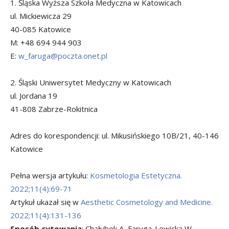
1. Śląska Wyższa Szkoła Medyczna w Katowicach
ul. Mickiewicza 29
40-085 Katowice
M: +48 694 944 903
E:
w_faruga@poczta.onet.pl
2. Śląski Uniwersytet Medyczny w Katowicach
ul. Jordana 19
41-808 Zabrze-Rokitnica
Adres do korespondencji: ul. Mikusińskiego 10B/21, 40-146
Katowice
Pełna wersja artykułu:
Kosmetologia Estetyczna.
2022;11(4):69-71
Artykuł ukazał się w
Aesthetic Cosmetology and Medicine.
2022;11(4):131-136
Sposób cytowania
: Chałubek A, Faruga-Lewicka W,