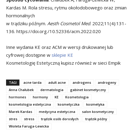
Kardas M. Rola stresu, rytmu okołodobowego oraz zmian
hormonalnych
w trądziku późnym.
Aesth Cosmetol Med
. 2022;11(4):131-
136. https://doi.org./10.52336/acm.2022.020
Inne wydania KE oraz ACM w wersji drukowanej lub
cyfrowej dostępne w
sklepie KE
Kosmetologię Estetyczną kupisz również w sieci Empik
TAGI
acne tarda
adult acne
androgens
androgeny
Anna Chałubek
dermatologia
gabinet kosmetyczny
hormones
hormony
KE
Kosmetologia
kosmetologia estetyczna
kosmetyczka
kosmetyka
Marek Kardas
medycyna estetyczna
salon kosmetyczny
stres
stress
trądzik osób dorosłych
trądzik późny
Wioleta Faruga-Lewicka