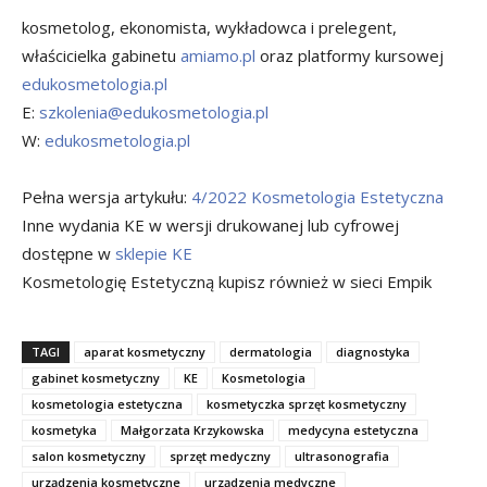
kosmetolog, ekonomista, wykładowca i prelegent,
właścicielka gabinetu
amiamo.pl
oraz platformy kursowej
edukosmetologia.pl
E:
szkolenia@edukosmetologia.pl
W:
edukosmetologia.pl
Pełna wersja artykułu:
4/2022 Kosmetologia Estetyczna
Inne wydania KE w wersji drukowanej lub cyfrowej
dostępne w
sklepie KE
Kosmetologię Estetyczną kupisz również w sieci Empik
TAGI
aparat kosmetyczny
dermatologia
diagnostyka
gabinet kosmetyczny
KE
Kosmetologia
kosmetologia estetyczna
kosmetyczka sprzęt kosmetyczny
kosmetyka
Małgorzata Krzykowska
medycyna estetyczna
salon kosmetyczny
sprzęt medyczny
ultrasonografia
urządzenia kosmetyczne
urządzenia medyczne