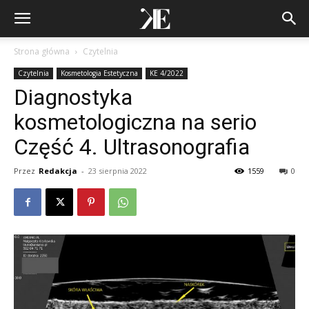
Strona główna
Czytelnia
Czytelnia
Kosmetologia Estetyczna
KE 4/2022
Diagnostyka
kosmetologiczna na serio
Część 4. Ultrasonografia
Przez
Redakcja
-
23 sierpnia 2022
1559
0