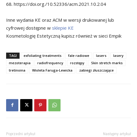
68. https://doi.org./10.52336/acm.2021.10.2.04
Inne wydania KE oraz ACM w wersji drukowanej lub
cyfrowej dostępne w
sklepie KE
Kosmetologię Estetyczną kupisz również w sieci Empik
TAGI
exfoliating treatments
fale radiowe
lasers
lasery
mezoterapia
radiofrequency
rozstępy
Skin stretch marks
tretinoina
Wioleta Faruga-Lewicka
zabiegi złuszczające
Poprzedni artykuł
Następny artykuł