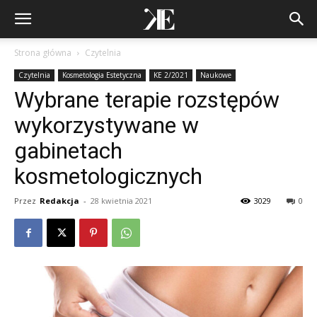
Strona główna
Czytelnia
Czytelnia
Kosmetologia Estetyczna
KE 2/2021
Naukowe
Wybrane terapie rozstępów
wykorzystywane w
gabinetach
kosmetologicznych
Przez
Redakcja
-
28 kwietnia 2021
3029
0