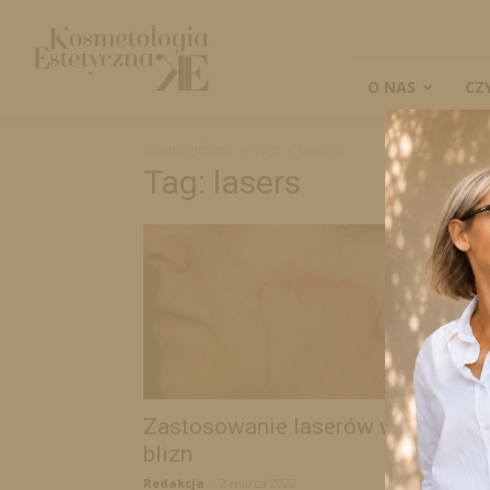
Kosmetologia
Estetyczna
O NAS
CZ
Strona główna
Tagi
Lasers
Tag: lasers
Zastosowanie laserów w terapii
blizn
Redakcja
-
2 marca 2022