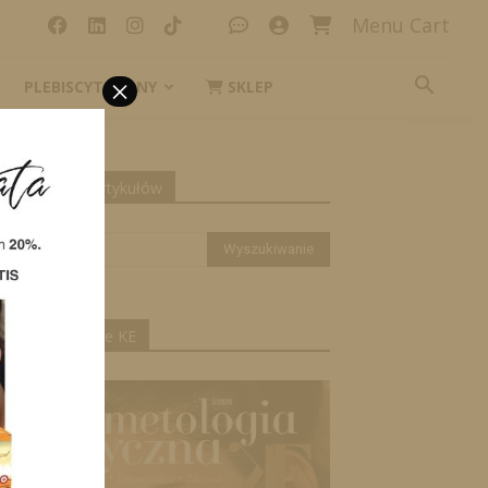
Menu Cart
×
PLEBISCYT_IKONY
SKLEP
yszukiwanie artykułów
ktualne wydanie KE