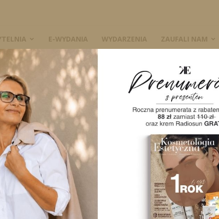
YTELNIA
E-WYDANIA
WYDARZENIA
ZAUFALI NAM
W
A
Wybrane terapie rozstępów
wykorzystywane w gabinetach
kosmetologicznych
0