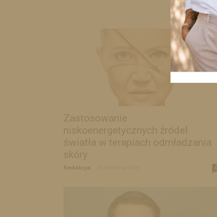
Zastosowanie
niskoenergetycznych źródeł
światła w terapiach odmładzania
skóry
Redakcja
-
26 kwietnia 2018