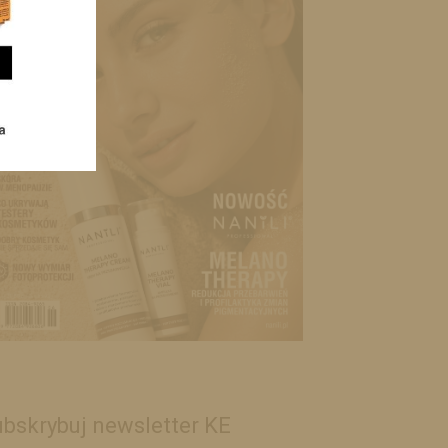
bskrybuj newsletter KE