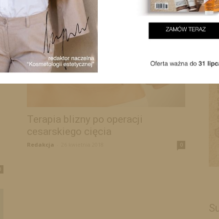
Redakcja
-
28 kwietnia 2021
0
Terapia blizny po operacji
cesarskiego cięcia
Redakcja
-
26 kwietnia 2018
0
0
Su