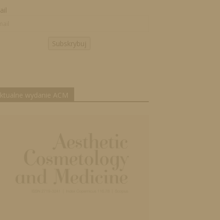
il
Subskrybuj
ktualne wydanie ACM