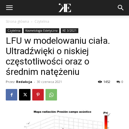
Strona główna
Czytelnia
Czytelnia
Kosmetologia Estetyczna
KE 3/2021
LFU w modelowaniu ciała.
Ultradźwięki o niskiej
częstotliwości oraz o
średnim natężeniu
Przez
Redakcja
-
30 czerwca 2021
1452
0