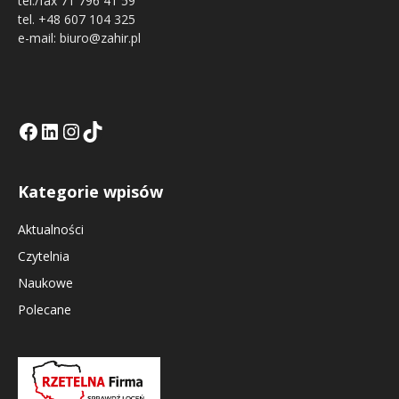
tel./fax 71 796 41 59
tel. +48 607 104 325
e-mail: biuro@zahir.pl
Facebook
LinkedIn
Tik Tok KE
Instagramm KE
Kategorie wpisów
Aktualności
Czytelnia
Naukowe
Polecane