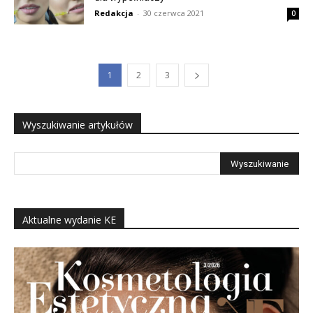
Redakcja
-
30 czerwca 2021
0
1
2
3
Wyszukiwanie artykułów
Aktualne wydanie KE