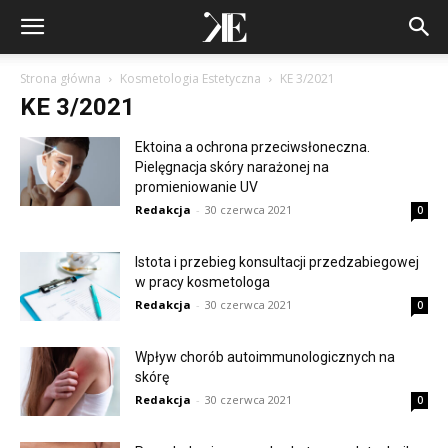
Strona główna
Kosmetologia Estetyczna
KE 3/2021
KE 3/2021
Ektoina a ochrona przeciwsłoneczna.
Pielęgnacja skóry narażonej na
promieniowanie UV
Redakcja
-
30 czerwca 2021
0
Istota i przebieg konsultacji przedzabiegowej
w pracy kosmetologa
Redakcja
-
30 czerwca 2021
0
Wpływ chorób autoimmunologicznych na
skórę
Redakcja
-
30 czerwca 2021
0