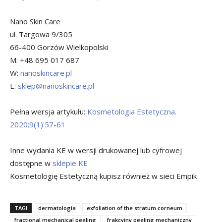
Nano Skin Care
ul. Targowa 9/305
66-400 Gorzów Wielkopolski
M: +48 695 017 687
W:
nanoskincare.pl
E:
sklep@nanoskincare.pl
Pełna wersja artykułu:
Kosmetologia Estetyczna.
2020;9(1):57-61
Inne wydania KE w wersji drukowanej lub cyfrowej
dostępne w
sklepie KE
Kosmetologię Estetyczną kupisz również w sieci Empik
TAGI
dermatologia
exfoliation of the stratum corneum
fractional mechanical peeling
frakcyjny peeling mechaniczny