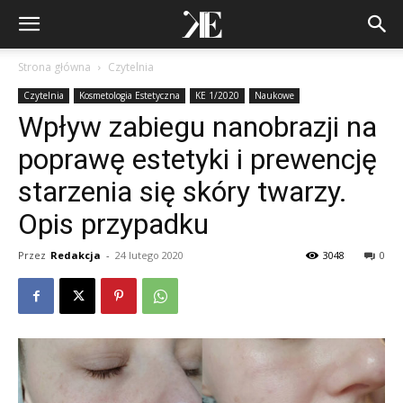
Strona główna
Czytelnia
Czytelnia
Kosmetologia Estetyczna
KE 1/2020
Naukowe
Wpływ zabiegu nanobrazji na
poprawę estetyki i prewencję
starzenia się skóry twarzy.
Opis przypadku
Przez
Redakcja
-
24 lutego 2020
3048
0