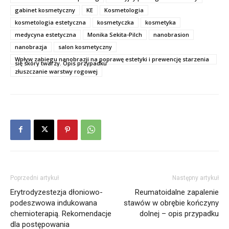
gabinet kosmetyczny
KE
Kosmetologia
kosmetologia estetyczna
kosmetyczka
kosmetyka
medycyna estetyczna
Monika Sekita-Pilch
nanobrasion
nanobrazja
salon kosmetyczny
Wpływ zabiegu nanobrazji na poprawę estetyki i prewencję starzenia
się skóry twarzy. Opis przypadku
złuszczanie warstwy rogowej
Poprzedni artykuł
Następny artykuł
Erytrodyzestezja dłoniowo-
Reumatoidalne zapalenie
podeszwowa indukowana
stawów w obrębie kończyny
chemioterapią. Rekomendacje
dolnej – opis przypadku
dla postępowania