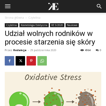
Strona główna
Czytelnia
Czytelnia
Kosmetologia Estetyczna
KE 5/2020
Naukowe
Udział wolnych rodników w
procesie starzenia się skóry
Przez
Redakcja
-
29 października 2020
4964
0