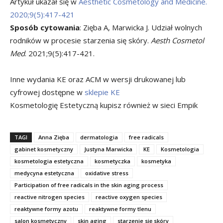
Artykuł ukazał się w
Aesthetic Cosmetology and Medicine.
2020;9(5):417-421
Sposób cytowania
: Zięba A, Marwicka J. Udział wolnych
rodników w procesie starzenia się skóry.
Aesth Cosmetol
Med
. 2021;9(5):417-421.
Inne wydania KE oraz ACM w wersji drukowanej lub
cyfrowej dostępne w
sklepie KE
Kosmetologię Estetyczną kupisz również w sieci Empik
TAGI
Anna Zięba
dermatologia
free radicals
gabinet kosmetyczny
Justyna Marwicka
KE
Kosmetologia
kosmetologia estetyczna
kosmetyczka
kosmetyka
medycyna estetyczna
oxidative stress
Participation of free radicals in the skin aging process
reactive nitrogen species
reactive oxygen species
reaktywne formy azotu
reaktywne formy tlenu
salon kosmetyczny
skin aging
starzenie się skóry