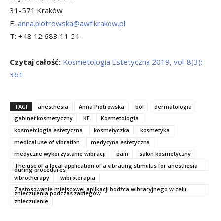
31-571 Kraków
E:
anna.piotrowska@awf.kraków.pl
T: +48 12 683 11 54
Czytaj całość:
Kosmetologia Estetyczna 2019, vol. 8(3):
361
TAGI
anesthesia
Anna Piotrowska
ból
dermatologia
gabinet kosmetyczny
KE
Kosmetologia
kosmetologia estetyczna
kosmetyczka
kosmetyka
medical use of vibration
medycyna estetyczna
medyczne wykorzystanie wibracji
pain
salon kosmetyczny
The use of a local application of a vibrating stimulus for anesthesia
during procedures
vibrotherapy
wibroterapia
Zastosowanie miejscowej aplikacji bodźca wibracyjnego w celu
znieczulenia podczas zabiegów
znieczulenie