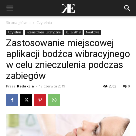
Strona główna
Czytelnia
Czytelnia
Kosmetologia Estetyczna
KE 3/2019
Naukowe
Zastosowanie miejscowej
aplikacji bodźca wibracyjnego
w celu znieczulenia podczas
zabiegów
Przez
Redakcja
-
18 czerwca 2019
2303
0