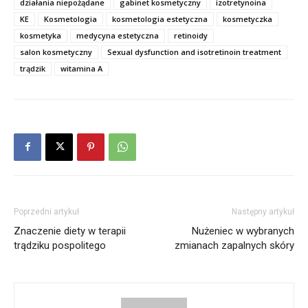
działania niepożądane
gabinet kosmetyczny
izotretynoina
KE
Kosmetologia
kosmetologia estetyczna
kosmetyczka
kosmetyka
medycyna estetyczna
retinoidy
salon kosmetyczny
Sexual dysfunction and isotretinoin treatment
trądzik
witamina A
Poprzedni artykuł
Następny artykuł
Znaczenie diety w terapii
Nużeniec w wybranych
trądziku pospolitego
zmianach zapalnych skóry