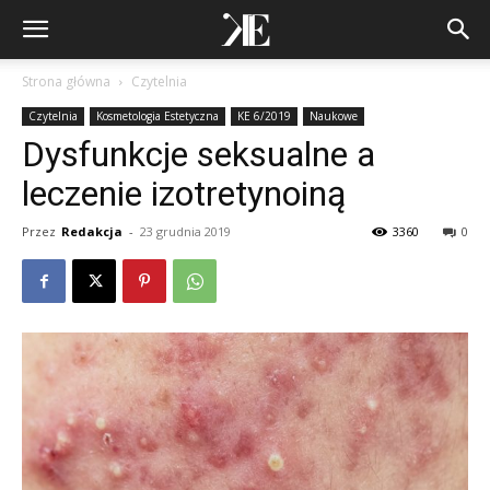
Strona główna
Czytelnia
Czytelnia
Kosmetologia Estetyczna
KE 6/2019
Naukowe
Dysfunkcje seksualne a
leczenie izotretynoiną
Przez
Redakcja
-
23 grudnia 2019
3360
0