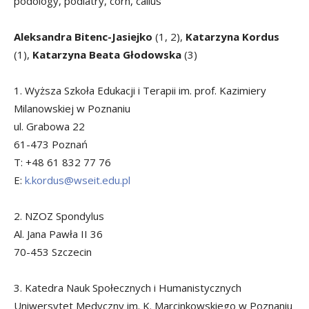
podology, podiatry, corn, callus
Aleksandra Bitenc-Jasiejko
(1, 2),
Katarzyna Kordus
(1),
Katarzyna Beata Głodowska
(3)
1. Wyższa Szkoła Edukacji i Terapii im. prof. Kazimiery
Milanowskiej w Poznaniu
ul. Grabowa 22
61-473 Poznań
T: +48 61 832 77 76
E:
k.kordus@wseit.edu.pl
2. NZOZ Spondylus
Al. Jana Pawła II 36
70-453 Szczecin
3. Katedra Nauk Społecznych i Humanistycznych
Uniwersytet Medyczny im. K. Marcinkowskiego w Poznaniu