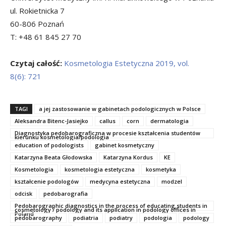
ul. Rokietnicka 7
60-806 Poznań
T: +48 61 845 27 70
Czytaj całość:
Kosmetologia Estetyczna 2019, vol.
8(6): 721
TAGI
a jej zastosowanie w gabinetach podologicznych w Polsce
Aleksandra Bitenc-Jasiejko
callus
corn
dermatologia
Diagnostyka pedobarograficzna w procesie kształcenia studentów
kierunku kosmetologia/podologia
education of podologists
gabinet kosmetyczny
Katarzyna Beata Głodowska
Katarzyna Kordus
KE
Kosmetologia
kosmetologia estetyczna
kosmetyka
kształcenie podologów
medycyna estetyczna
modzel
odcisk
pedobarografia
Pedobarographic diagnostics in the process of educating students in
cosmetology / podology and its application in podology offices in
Poland
pedobarography
podiatria
podiatry
podologia
podology