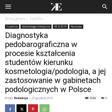
Strona główna
Czytelnia
Czytelnia
Kosmetologia Estetyczna
KE 6/2019
Naukowe
Diagnostyka
pedobarograficzna w
procesie kształcenia
studentów kierunku
kosmetologia/podologia, a jej
zastosowanie w gabinetach
podologicznych w Polsce
Przez
Redakcja
-
23 grudnia 2019
2266
0