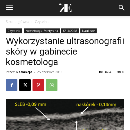
Strona główna
Czytelnia
Czytelnia
Kosmetologia Estetyczna
KE 3/2018
Naukowe
Wykorzystanie ultrasonografii
skóry w gabinecie
kosmetologa
Przez
Redakcja
-
25 czerwca 2018
3404
0