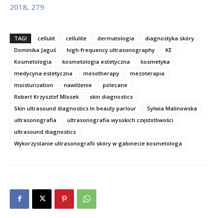
2018, 279
TAGI
cellulit
cellulite
dermatologia
diagnostyka skóry
Dominika Jaguś
high-frequency ultrasonography
KE
Kosmetologia
kosmetologia estetyczna
kosmetyka
medycyna estetyczna
mesotherapy
mezoterapia
moisturization
nawilżenie
polecane
Robert Krzysztof Mlosek
skin diagnostics
Skin ultrasound diagnostics In beauty parlour
Sylwia Malinowska
ultrasonografia
ultrasonografia wysokich częstotliwości
ultrasound diagnostics
Wykorzystanie ultrasonografii skóry w gabinecie kosmetologa