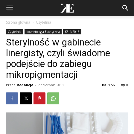
Strona główna
Czytelnia
Czytelnia
Kosmetologia Estetyczna
KE 4/2018
Sterylność w gabinecie
linergisty, czyli świadome
podejście do zabiegu
mikropigmentacji
Przez
Redakcja
-
27 sierpnia 2018
2656
0