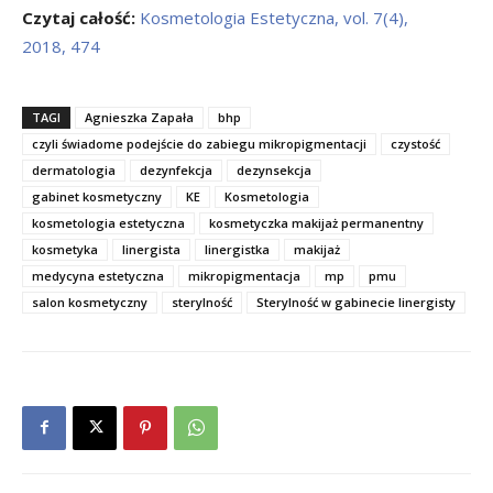
Czytaj całość:
Kosmetologia Estetyczna, vol. 7(4),
2018, 474
TAGI
Agnieszka Zapała
bhp
czyli świadome podejście do zabiegu mikropigmentacji
czystość
dermatologia
dezynfekcja
dezynsekcja
gabinet kosmetyczny
KE
Kosmetologia
kosmetologia estetyczna
kosmetyczka makijaż permanentny
kosmetyka
linergista
linergistka
makijaż
medycyna estetyczna
mikropigmentacja
mp
pmu
salon kosmetyczny
sterylność
Sterylność w gabinecie linergisty