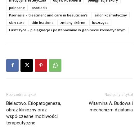
medycyna estetyczna
objaw Koebnera
pielęgnacja skóry
polecane
psoriasis
Psoriasis – treatment and care in beautician’s
salon kosmetyczny
skin care
skin leasions
zmiany skórne
łuszczyca
Łuszczyca – pielęgnacja i postepowanie w gabinecie kosmetycznym
Poprzedni artykuł
Następny artykuł
Bielactwo. Etiopatogeneza,
Witamina A. Budowa i
obraz kliniczny oraz
mechanizm działania
współczesne możliwości
terapeutyczne