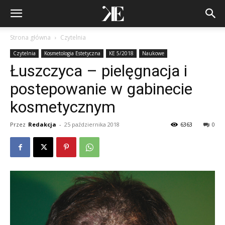
Strona główna
Czytelnia
Czytelnia
Kosmetologia Estetyczna
KE 5/2018
Naukowe
Łuszczyca – pielęgnacja i
postepowanie w gabinecie
kosmetycznym
Przez
Redakcja
-
25 października 2018
6363
0