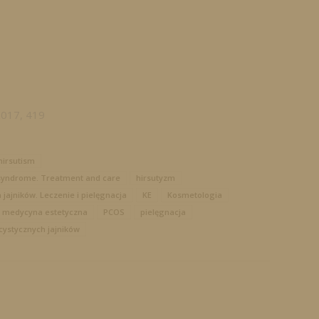
2017, 419
hirsutism
y syndrome. Treatment and care
hirsutyzm
jajników. Leczenie i pielęgnacja
KE
Kosmetologia
medycyna estetyczna
PCOS
pielęgnacja
cystycznych jajników