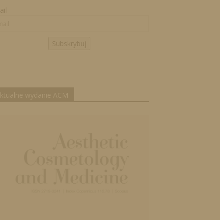
il
Subskrybuj
ktualne wydanie ACM