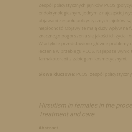
Zespół policystycznych jajników PCOS (polycy
endokrynologicznym, jednym z najczęściej wy
objawami zespołu policystycznych jajników są m.
niepłodność. Objawy te mają duży wpływ na f
znacznego pogorszenia się jakości ich życia i b
W artykule przedstawiono główne problemy d
leczenia w przebiegu PCOS. Najlepsze wyniki 
farmakoterapii z zabiegami kosmetycznymi.
Słowa kluczowe
: PCOS, zespół policystycznyc
Hirsutism in females in the proc
Treatment and care
Abstract