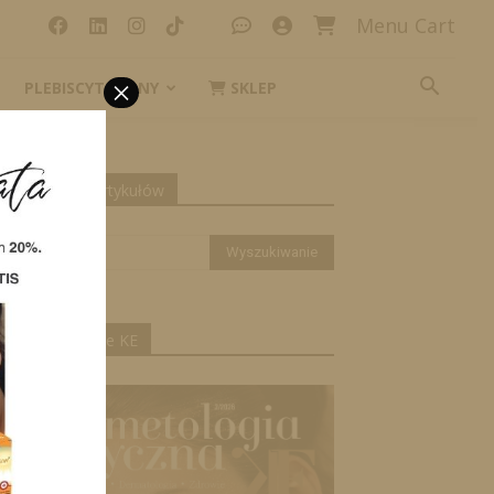
Menu Cart
×
PLEBISCYT_IKONY
SKLEP
yszukiwanie artykułów
ktualne wydanie KE