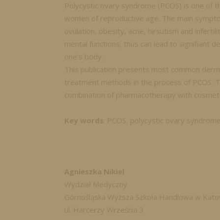
Polycystic ovary syndrome (PCOS) is one of 
women of reproductive age. The main sympto
ovulation, obesity, acne, hirsutism and infer
mental functions, thus can lead to signifiant det
one’s body.
This publication presents most common derma
treatment methods in the process of PCOS. Th
combination of pharmacotherapy with cosmeti
Key words
: PCOS, polycystic ovary syndrome
Agnieszka Nikiel
Wydział Medyczny
Górnośląska Wyższa Szkoła Handlowa w Kato
ul. Harcerzy Września 3