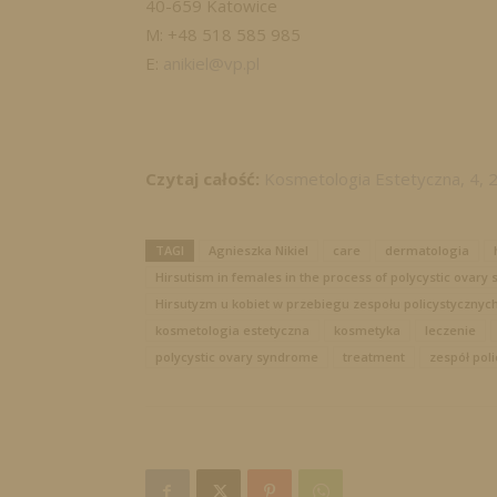
40-659 Katowice
M: +48 518 585 985
E:
anikiel@vp.pl
Czytaj całość:
Kosmetologia Estetyczna, 4, 
TAGI
Agnieszka Nikiel
care
dermatologia
Hirsutism in females in the process of polycystic ovar
Hirsutyzm u kobiet w przebiegu zespołu policystycznych 
kosmetologia estetyczna
kosmetyka
leczenie
polycystic ovary syndrome
treatment
zespół poli