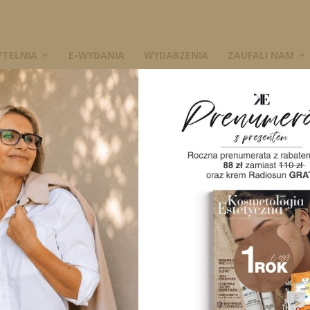
YTELNIA
E-WYDANIA
WYDARZENIA
ZAUFALI NAM
biegu zespołu policystycznych jajników. Leczenie i pielęgnacja
W
et w przebiegu
cznych jajników.
nacja
A
4239
0