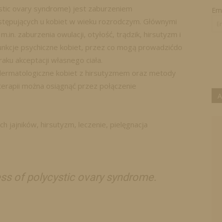
stic ovary syndrome) jest zaburzeniem
Ema
stępujących u kobiet w wieku rozrodczym. Głównymi
in. zaburzenia owulacji, otyłość, trądzik, hirsutyzm i
unkcje psychiczne kobiet, przez co mogą prowadzićdo
raku akceptacji własnego ciała.
ermatologiczne kobiet z hirsutyzmem oraz metody
terapii można osiągnąć przez połączenie
A
h jajników, hirsutyzm, leczenie, pielęgnacja
ess of polycystic ovary syndrome.