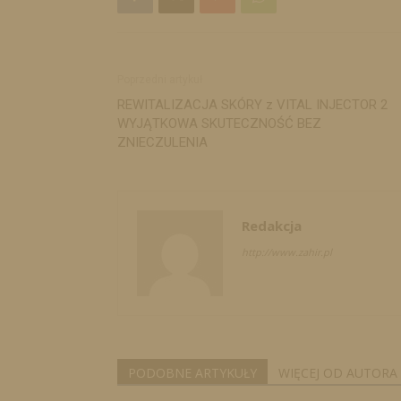
Poprzedni artykuł
REWITALIZACJA SKÓRY z VITAL INJECTOR 2
WYJĄTKOWA SKUTECZNOŚĆ BEZ
ZNIECZULENIA
Redakcja
http://www.zahir.pl
PODOBNE ARTYKUŁY
WIĘCEJ OD AUTORA