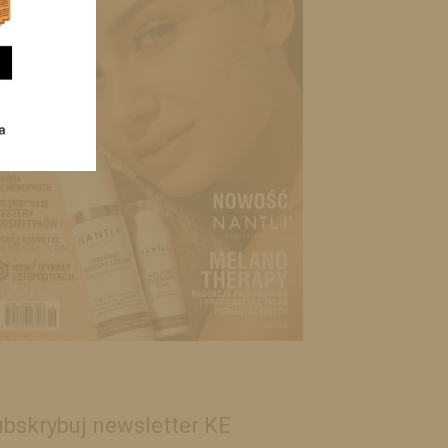
bskrybuj newsletter KE