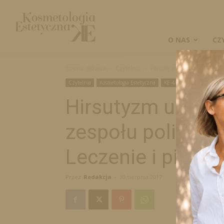
Kosmetologia
Estetyczna
O NAS
CZ
Strona główna
Czytelnia
Hirsutyzm u kobiet w prze
Czytelnia
Kosmetologia Estetyczna
KE 4/2017
Naukowe
Hirsutyzm u kobi
zespołu policysty
Leczenie i pielęg
Przez
Redakcja
-
30 sierpnia 2017