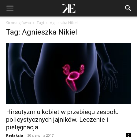
Strona główna
Tagi
Agnieszka Nikiel
Tag: Agnieszka Nikiel
Hirsutyzm u kobiet w przebiegu zespołu
policystycznych jajników. Leczenie i
pielęgnacja
Redakcja
-
30 sierpnia 2017
0