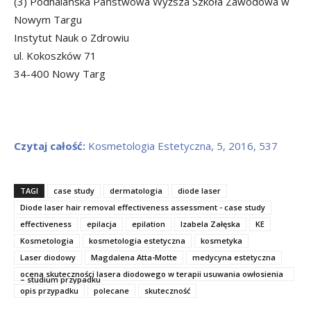
(3) Podhalańska Państwowa Wyższa Szkoła Zawodowa w
Nowym Targu
Instytut Nauk o Zdrowiu
ul. Kokoszków 71
34-400 Nowy Targ
Czytaj całość:
Kosmetologia Estetyczna, 5, 2016, 537
TAGI
case study
dermatologia
diode laser
Diode laser hair removal effectiveness assessment - case study
effectiveness
epilacja
epilation
Izabela Załęska
KE
Kosmetologia
kosmetologia estetyczna
kosmetyka
Laser diodowy
Magdalena Atta-Motte
medycyna estetyczna
ocena skuteczności lasera diodowego w terapii usuwania owłosienia
– studium przypadku
opis przypadku
polecane
skuteczność