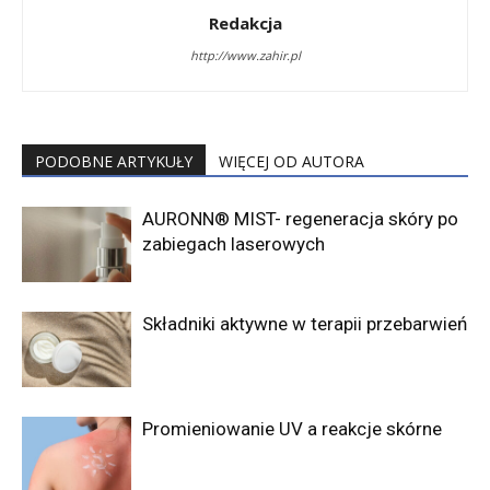
Redakcja
http://www.zahir.pl
PODOBNE ARTYKUŁY
WIĘCEJ OD AUTORA
AURONN® MIST- regeneracja skóry po
zabiegach laserowych
Składniki aktywne w terapii przebarwień
Promieniowanie UV a reakcje skórne