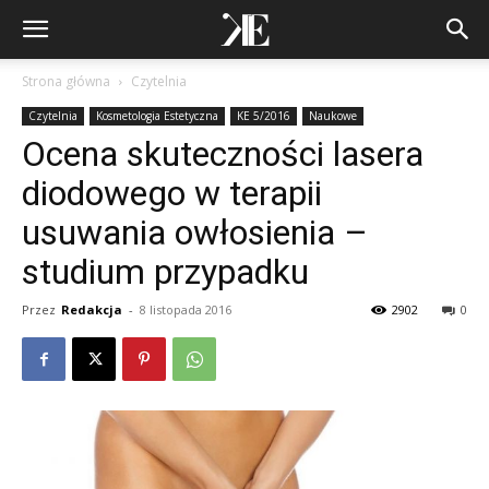
Strona główna
Czytelnia
Czytelnia
Kosmetologia Estetyczna
KE 5/2016
Naukowe
Ocena skuteczności lasera
diodowego w terapii
usuwania owłosienia –
studium przypadku
Przez
Redakcja
-
8 listopada 2016
2902
0