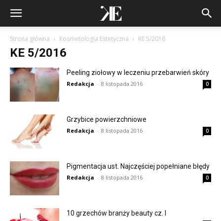
Strona główna
Kosmetologia Estetyczna
KE 5/2016
KE 5/2016
Peeling ziołowy w leczeniu przebarwień skóry
Redakcja
-
8 listopada 2016
0
Grzybice powierzchniowe
Redakcja
-
8 listopada 2016
0
Pigmentacja ust. Najczęściej popełniane błędy
Redakcja
-
8 listopada 2016
0
10 grzechów branży beauty cz. I