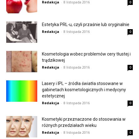
Redakcja
-
8 listopada 2016
0
Estetyka PRL-u, czyli przaśnie lub oryginalnie
Redakcja
-
8 listopada 2016
0
Kosmetologia wobec problemów cery tłustej i
trądzikowej
Redakcja
-
8 listopada 2016
0
Lasery i IPL – źródła światła stosowane w
gabinetach kosmetologicznych i medycyny
estetycznej
Redakcja
-
8 listopada 2016
0
Kosmetyki przeznaczone do stosowania w
różnych przedziałach wieku
Redakcja
-
8 listopada 2016
0