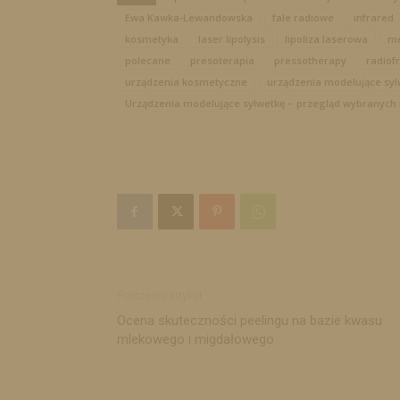
Ewa Kawka-Lewandowska
fale radiowe
infrared
kosmetyka
laser lipolysis
lipoliza laserowa
me
polecane
presoterapia
pressotherapy
radiof
urządzenia kosmetyczne
urządzenia modelujące syl
Urządzenia modelujące sylwetkę – przegląd wybranych
Poprzedni artykuł
Ocena skuteczności peelingu na bazie kwasu
mlekowego i migdałowego