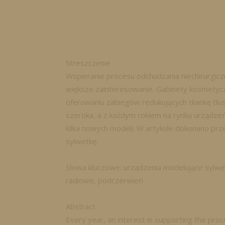
Streszczenie
Wspieranie procesu odchudzania niechirurgic
większe zainteresowanie. Gabinety kosmetycz
oferowaniu zabiegów redukujących tkankę tł
szeroka, a z każdym rokiem na rynku urządze
kilka nowych modeli. W artykule dokonano pr
sylwetkę.
Słowa kluczowe: urządzenia modelujące sylwetkę
radiowe, podczerwień
Abstract
Every year, an interest in supporting the pro