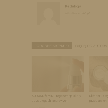
Redakcja
http://www.zahir.pl
PODOBNE ARTYKUŁY
WIĘCEJ OD AUTORA
AURONN® MIST- regeneracja skóry
Składniki akt
po zabiegach laserowych
przebarwień