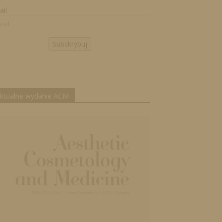
il
Subskrybuj
ktualne wydanie ACM