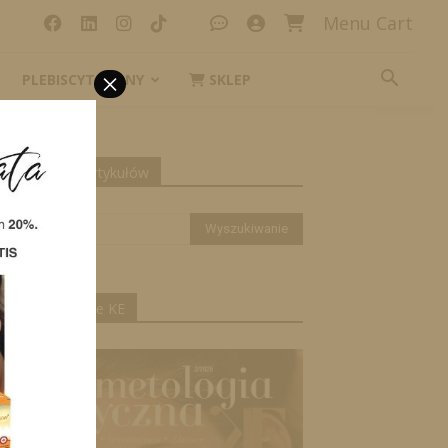
Menu Cart
×
PLEBISCYT_IKONY
SKLEP
yszukiwanie artykułów
ktualne wydanie KE