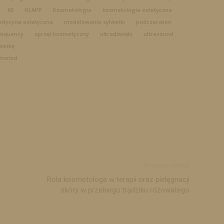
KE
KLAPP
Kosmetologia
kosmetologia estetyczna
dycyna estetyczna
modelowanie sylwetki
podczerwień
requency
sprzęt kosmetyczny
ultradźwięki
ultrasound
wetkę
 metod
Następny artykuł
Rola kosmetologa w terapii oraz pielęgnacji
skóry w przebiegu trądziku różowatego