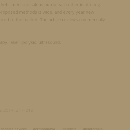
hetic medicine salons outdo each other in offering
 proposed methods is wide, and every year new
ced to the market. The article reviews commercially
y, laser lipolysis, ultrasound,
), 2014, 217-219
 shaping devices
dermatologia
Dietetyka
dietoterapia