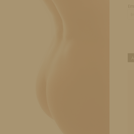
Ema
A