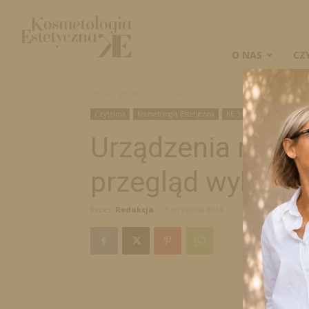
Kosmetologia
Estetyczna
O NAS
CZ
Strona główna
Czytelnia
Urządzenia modelujące s
Czytelnia
Kosmetologia Estetyczna
KE 3/2014
Naukowe
Urządzenia model
przegląd wybran
Przez
Redakcja
-
3 września 2014