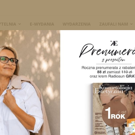
YTELNIA
E-WYDANIA
WYDARZENIA
ZAUFALI NAM
ylwetkę – przegląd wybranych metod
W
ujące sylwetkę –
ych metod
2886
0
A