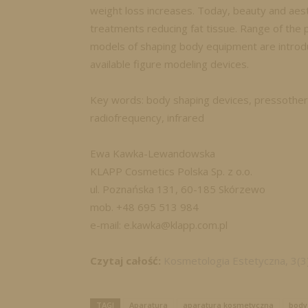
weight loss increases. Today, beauty and aest
treatments reducing fat tissue. Range of the
models of shaping body equipment are introdu
available figure modeling devices.
Key words: body shaping devices, pressotherap
radiofrequency, infrared
Ewa Kawka-Lewandowska
KLAPP Cosmetics Polska Sp. z o.o.
ul. Poznańska 131, 60-185 Skórzewo
mob. +48 695 513 984
e-mail: e.kawka@klapp.com.pl
Czytaj całość:
Kosmetologia Estetyczna, 3(3
TAGI
Aparatura
aparatura kosmetyczna
body