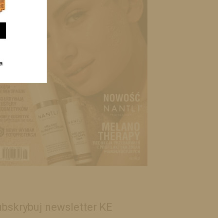
bskrybuj newsletter KE