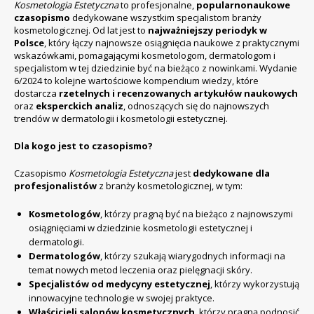
Kosmetologia Estetyczna
to profesjonalne,
popularnonaukowe
czasopismo
dedykowane wszystkim specjalistom branży
kosmetologicznej. Od lat jest to
najważniejszy periodyk w
Polsce
, który łączy najnowsze osiągnięcia naukowe z praktycznymi
wskazówkami, pomagającymi kosmetologom, dermatologom i
specjalistom w tej dziedzinie być na bieżąco z nowinkami. Wydanie
6/2024 to kolejne wartościowe kompendium wiedzy, które
dostarcza
rzetelnych i recenzowanych artykułów naukowych
oraz
eksperckich analiz
, odnoszących się do najnowszych
trendów w dermatologii i kosmetologii estetycznej.
Dla kogo jest to czasopismo?
Czasopismo
Kosmetologia Estetyczna
jest
dedykowane dla
profesjonalistów
z branży kosmetologicznej, w tym:
Kosmetologów
, którzy pragną być na bieżąco z najnowszymi
osiągnięciami w dziedzinie kosmetologii estetycznej i
dermatologii.
Dermatologów
, którzy szukają wiarygodnych informacji na
temat nowych metod leczenia oraz pielęgnacji skóry.
Specjalistów od medycyny estetycznej
, którzy wykorzystują
innowacyjne technologie w swojej praktyce.
Właścicieli salonów kosmetycznych
, którzy pragną podnosić