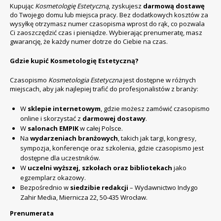
Kupując
Kosmetologię Estetyczną
, zyskujesz
darmową dostawę
do Twojego domu lub miejsca pracy. Bez dodatkowych kosztów za
wysyłkę otrzymasz numer czasopisma wprost do rąk, co pozwala
Ci zaoszczędzić czas i pieniądze. Wybierając prenumeratę, masz
gwarancję, że każdy numer dotrze do Ciebie na czas.
Gdzie kupić Kosmetologię Estetyczną?
Czasopismo
Kosmetologia Estetyczna
jest dostępne w różnych
miejscach, aby jak najlepiej trafić do profesjonalistów z branży:
W
sklepie internetowym
, gdzie możesz zamówić czasopismo
online i skorzystać z
darmowej dostawy
.
W
salonach EMPIK
w całej Polsce.
Na
wydarzeniach branżowych
, takich jak targi, kongresy,
sympozja, konferencje oraz szkolenia, gdzie czasopismo jest
dostępne dla uczestników.
W
uczelni wyższej, szkołach oraz bibliotekach
jako
egzemplarz okazowy.
Bezpośrednio w
siedzibie redakcji
– Wydawnictwo Indygo
Zahir Media, Miernicza 22, 50-435 Wrocław.
Prenumerata