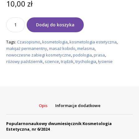
10,00
zł
ilość
Dodaj do koszyka
Czasopismo
Popularnonaukowe
Kosmetologia
Tags:
Czasopismo
,
kosmetologia
,
kosmetologia estetyczna
,
Estetyczna
makijaż permanentny
,
masaż kobido
,
melasma
,
nr
nowoczesne zabiegi kosmetyczne
,
podologia
,
prasa
,
5/2023
różowy październik
,
science
,
trądzik
,
trychologia
,
łysienie
KE
wersja
papierowa
Opis
Informacje dodatkowe
Popularnonaukowy dwumiesięcznik Kosmetologia
Estetyczna, nr 6/2024