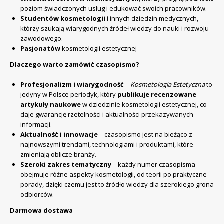
poziom świadczonych usług i edukować swoich pracowników.
Studentów kosmetologii
i innych dziedzin medycznych,
którzy szukają wiarygodnych źródeł wiedzy do nauki i rozwoju
zawodowego.
Pasjonatów
kosmetologii estetycznej
Dlaczego warto zamówić czasopismo?
Profesjonalizm i wiarygodność
–
Kosmetologia Estetyczna
to
jedyny w Polsce periodyk, który
publikuje recenzowane
artykuły naukowe
w dziedzinie kosmetologii estetycznej, co
daje gwarancję rzetelności i aktualności przekazywanych
informacji.
Aktualność i innowacje
– czasopismo jest na bieżąco z
najnowszymi trendami, technologiami i produktami, które
zmieniają oblicze branży.
Szeroki zakres tematyczny
– każdy numer czasopisma
obejmuje różne aspekty kosmetologii, od teorii po praktyczne
porady, dzięki czemu jest to źródło wiedzy dla szerokiego grona
odbiorców.
Darmowa dostawa