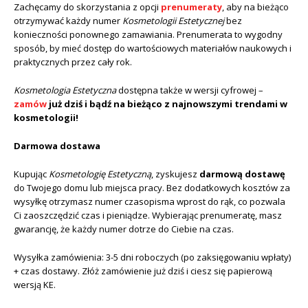
Zachęcamy do skorzystania z opcji
prenumeraty
, aby na bieżąco
otrzymywać każdy numer
Kosmetologii Estetycznej
bez
konieczności ponownego zamawiania. Prenumerata to wygodny
sposób, by mieć dostęp do wartościowych materiałów naukowych i
praktycznych przez cały rok.
Kosmetologia Estetyczna
dostępna także w wersji cyfrowej –
zamów
już dziś i bądź na bieżąco z najnowszymi trendami w
kosmetologii!
Darmowa dostawa
Kupując
Kosmetologię Estetyczną
, zyskujesz
darmową dostawę
do Twojego domu lub miejsca pracy. Bez dodatkowych kosztów za
wysyłkę otrzymasz numer czasopisma wprost do rąk, co pozwala
Ci zaoszczędzić czas i pieniądze. Wybierając prenumeratę, masz
gwarancję, że każdy numer dotrze do Ciebie na czas.
Wysyłka zamówienia: 3-5 dni roboczych (po zaksięgowaniu wpłaty)
+ czas dostawy. Złóż zamówienie już dziś i ciesz się papierową
wersją KE.