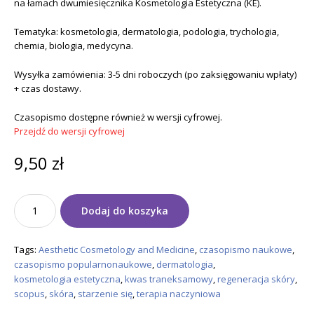
na łamach dwumiesięcznika Kosmetologia Estetyczna (KE).
Tematyka: kosmetologia, dermatologia, podologia, trychologia,
chemia, biologia, medycyna.
Wysyłka zamówienia: 3-5 dni roboczych (po zaksięgowaniu wpłaty)
+ czas dostawy.
Czasopismo dostępne również w wersji cyfrowej.
Przejdź do wersji cyfrowej
9,50
zł
ilość
Dodaj do koszyka
Aesthetic
Cosmetology
and
Tags:
Aesthetic Cosmetology and Medicine
,
czasopismo naukowe
,
Medicine
czasopismo popularnonaukowe
,
dermatologia
,
wydanie
kosmetologia estetyczna
,
kwas traneksamowy
,
regeneracja skóry
,
6/2025
scopus
,
skóra
,
starzenie się
,
terapia naczyniowa
–