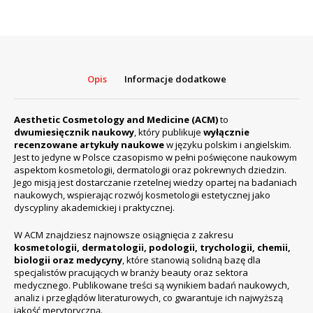
magazyn
naukowy
PL/EN,
kosmetologia
estetyczna
i
Opis
Informacje dodatkowe
medycyna
Aesthetic Cosmetology and Medicine (ACM)
to
dwumiesięcznik naukowy
, który publikuje
wyłącznie
recenzowane artykuły naukowe
w języku polskim i angielskim.
Jest to jedyne w Polsce czasopismo w pełni poświęcone naukowym
aspektom kosmetologii, dermatologii oraz pokrewnych dziedzin.
Jego misją jest dostarczanie rzetelnej wiedzy opartej na badaniach
naukowych, wspierając rozwój kosmetologii estetycznej jako
dyscypliny akademickiej i praktycznej.
W ACM znajdziesz najnowsze osiągnięcia z zakresu
kosmetologii, dermatologii, podologii, trychologii, chemii,
biologii oraz medycyny
, które stanowią solidną bazę dla
specjalistów pracujących w branży beauty oraz sektora
medycznego. Publikowane treści są wynikiem badań naukowych,
analiz i przeglądów literaturowych, co gwarantuje ich najwyższą
jakość merytoryczną.