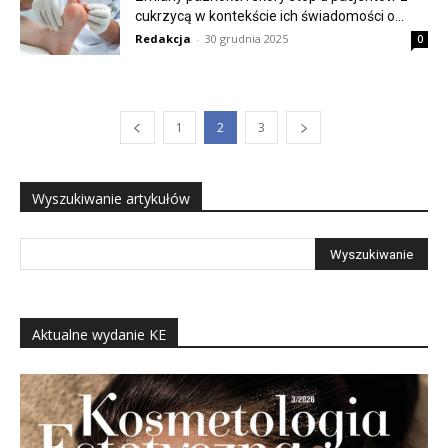
cukrzycą w kontekście ich świadomości o...
Redakcja
-
30 grudnia 2025
0
1
2
3
Wyszukiwanie artykułów
Aktualne wydanie KE