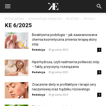
Strona główna
Kosmetologia Estetyczna
KE 6/2025
Strona 2
KE 6/2025
Bioaktywna podologia – jak zaawansowana
chemia kosmetyczna zmienia terapię skóry
stóp
Redakcja
-
30 grudnia 2025
0
Hiperhydroza, czyli nadmierna potliwość stóp
– fakty, przyczyny, rozwiązania
Redakcja
-
30 grudnia 2025
0
Znaczenie diety w profilaktyce i terapii cery
naczyniowej oraz trądziku różowatego
Redakcja
-
30 grudnia 2025
0