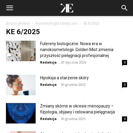
Strona główna
Kosmetologia Estetyczna
KE 6/2025
KE 6/2025
Fulereny biologiczne. Nowa era w
nanokosmetologii. Golden Mist zmienia
przyszłość pielęgnacji profesjonalnej
Redakcja
-
20 stycznia 2026
0
Hipoksja a starzenie skóry
Redakcja
-
30 grudnia 2025
0
Zmiany skórne w okresie menopauzy –
fizjologia, objawy i celowana pielęgnacja
Redakcja
-
30 grudnia 2025
0