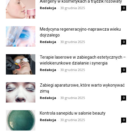
Alergeny w kosmetykach a trądzik różowaty
Redakcja
-
30 grudnia 2025
0
Medycyna regeneracyjno-naprawcza wieku
dojrzałego
Redakcja
-
30 grudnia 2025
0
Terapie laserowe w zabiegach estetycznych –
wielokierunkowe działanie i synergia
Redakcja
-
30 grudnia 2025
0
Zabiegi aparaturowe, które warto wykonywać
zimą
Redakcja
-
30 grudnia 2025
0
Kontrola sanepidu w salonie beauty
Redakcja
-
30 grudnia 2025
0