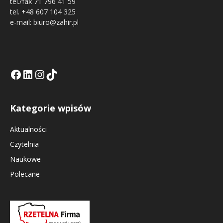
tel./fax 71 796 41 59
tel. +48 607 104 325
e-mail: biuro@zahir.pl
Facebook
LinkedIn
Tik Tok KE
Instagramm KE
Kategorie wpisów
Aktualności
Czytelnia
Naukowe
Polecane