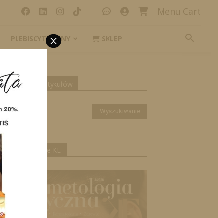
Menu Cart
×
PLEBISCYT_IKONY
SKLEP
yszukiwanie artykułów
ktualne wydanie KE