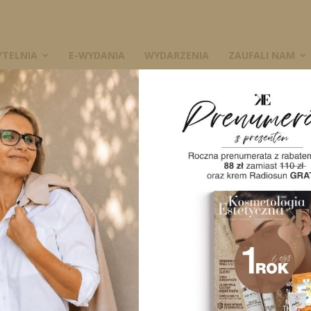
YTELNIA
E-WYDANIA
WYDARZENIA
ZAUFALI NAM
 głowy
W
wa skóry głowy
3831
0
A