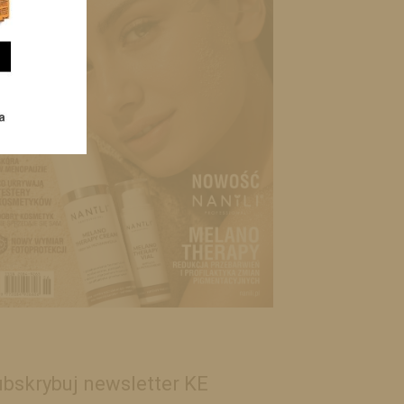
bskrybuj newsletter KE