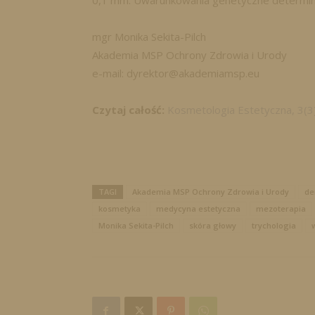
0,1 mm. Uwarunkowania genetyczne determinuj
mgr Monika Sekita-Pilch
Akademia MSP Ochrony Zdrowia i Urody
e-mail: dyrektor@akademiamsp.eu
Czytaj całość:
Kosmetologia Estetyczna, 3(3
TAGI
Akademia MSP Ochrony Zdrowia i Urody
de
kosmetyka
medycyna estetyczna
mezoterapia
Monika Sekita-Pilch
skóra głowy
trychologia