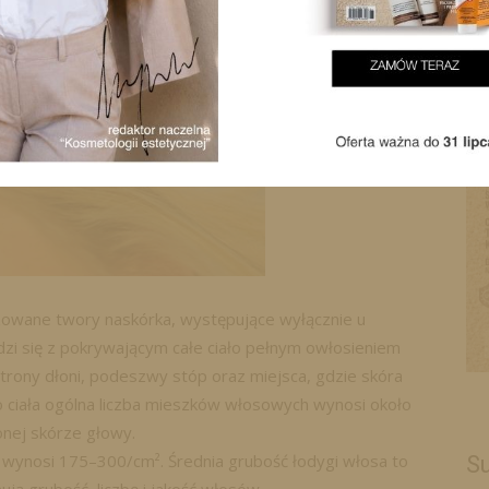
lizowane twory naskórka, występujące wyłącznie u
dzi się z pokrywającym całe ciało pełnym owłosieniem
trony dłoni, podeszwy stóp oraz miejsca, gdzie skóra
o ciała ogólna liczba mieszków włosowych wynosi około
onej skórze głowy.
wynosi 175–300/cm². Średnia grubość łodygi włosa to
Su