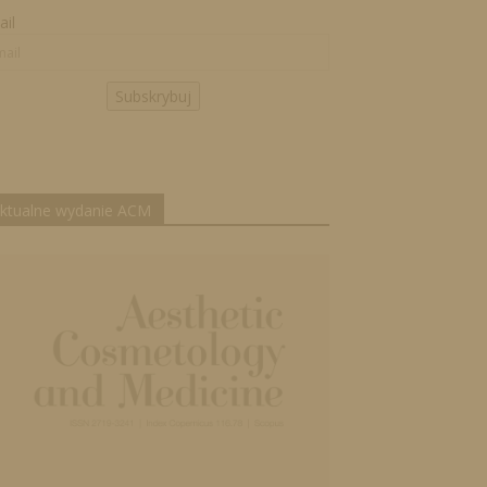
il
Subskrybuj
ktualne wydanie ACM