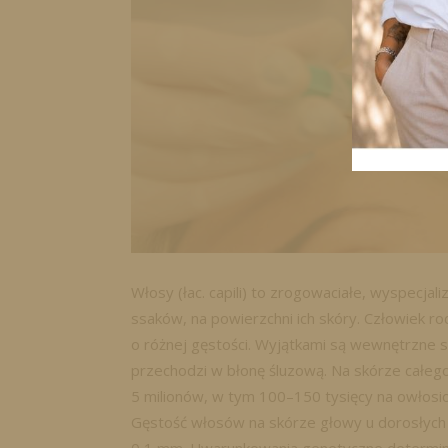
Włosy (łac. capili) to zrogowaciałe, wyspecja
ssaków, na powierzchni ich skóry. Człowiek ro
o różnej gęstości. Wyjątkami są wewnętrzne s
przechodzi w błonę śluzową. Na skórze całeg
5 milionów, w tym 100–150 tysięcy na owłosi
Gęstość włosów na skórze głowy u dorosłych 