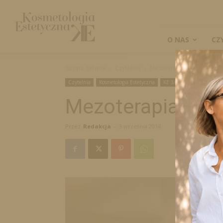
Kosmetologia
Estetyczna
O NAS
CZ
Strona główna
Czytelnia
Mezoterapia igłowa skóry
Czytelnia
Kosmetologia Estetyczna
KE 3/2014
Mezoterapia igło
Przez
Redakcja
-
3 września 2014