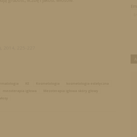
ą grubość, liczbę i jakość włosów.
Ema
), 2014, 225-227
A
rmatologia
KE
Kosmetologia
kosmetologia estetyczna
mezoterapia igłowa
Mezoterapia igłowa skóry głowy
włosy