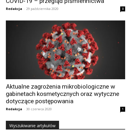
COVID-19 – przegląd piśmiennictwa
Redakcja
-
29 października 2020
0
Aktualne zagrożenia mikrobiologiczne w
gabinetach kosmetycznych oraz wytyczne
dotyczące postępowania
Redakcja
-
30 czerwca 2020
1
Wyszukiwanie artykułów