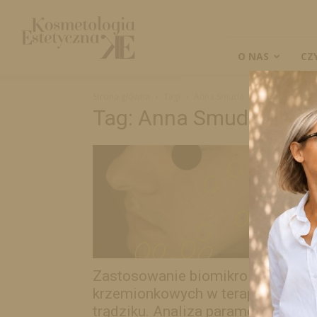
Kosmetologia
Estetyczna
O NAS
CZ
Strona główna
Tagi
Anna Smuda
Tag: Anna Smuda
Zastosowanie biomikroigieł
krzemionkowych w terapii
trądziku. Analiza parametrów