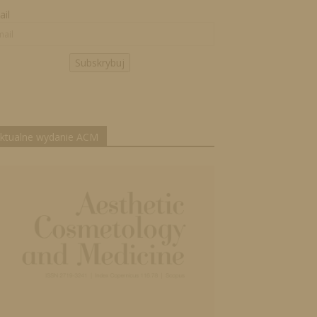
il
Subskrybuj
ktualne wydanie ACM