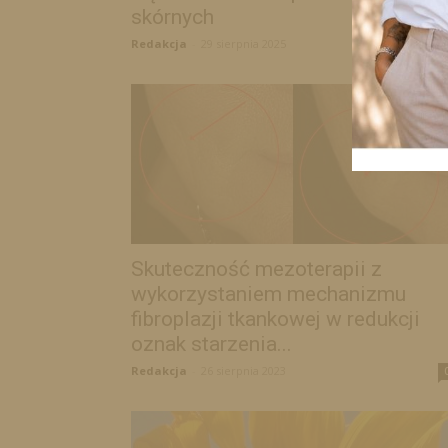
skórnych
Redakcja
-
29 sierpnia 2025
Skuteczność mezoterapii z
wykorzystaniem mechanizmu
fibroplazji tkankowej w redukcji
oznak starzenia...
Redakcja
-
26 sierpnia 2023