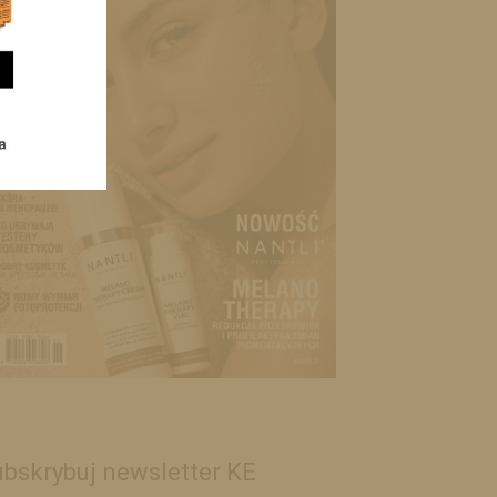
bskrybuj newsletter KE