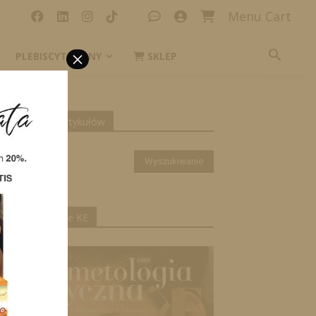
Menu Cart
×
PLEBISCYT_IKONY
SKLEP
yszukiwanie artykułów
ktualne wydanie KE