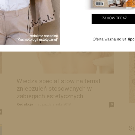
Redakcja
-
25 października 2023
0
0
Wiedza specjalistów na temat
znieczuleń stosowanych w
zabiegach estetycznych
Redakcja
-
25 października 2018
0
0
Su