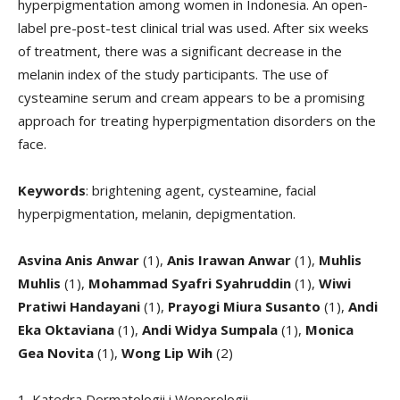
hyperpigmentation among women in Indonesia. An open-
label pre-post-test clinical trial was used. After six weeks
of treatment, there was a significant decrease in the
melanin index of the study participants. The use of
cysteamine serum and cream appears to be a promising
approach for treating hyperpigmentation disorders on the
face.
Keywords
: brightening agent, cysteamine, facial
hyperpigmentation, melanin, depigmentation.
Asvina Anis Anwar
(1),
Anis Irawan Anwar
(1),
Muhlis
Muhlis
(1),
Mohammad Syafri Syahruddin
(1),
Wiwi
Pratiwi Handayani
(1),
Prayogi Miura Susanto
(1),
Andi
Eka Oktaviana
(1),
Andi Widya Sumpala
(1),
Monica
Gea Novita
(1),
Wong Lip Wih
(2)
1. Katedra Dermatologii i Wenerologii