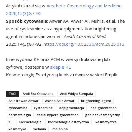
Artykuł ukazał się w
Aesthetic Cosmetology and Medicine.
2026;15(3):87-92
Sposób cytowania
: Anwar AA, Anwar AI, Muhlis, et al. The
use of cysteamine as a hyperpigmentation brightening
agent in Indonesian women.
Aesth Cosmetol Med
.
2025;14(3):87-92.
https://doi.org/10.52336/acm.2025.013
Inne wydania KE oraz ACM w wersji drukowanej lub
cyfrowej dostępne w
sklepie KE
Kosmetologię Estetyczną kupisz również w sieci Empik
TAGI
Andi Eka Oktaviana
Andi Widya Sumpala
Anis Irawan Anwar
Asvina Anis Anwar
brightening agent
cysteamina
cysteamine
depigmentacja
depigmentation
dermatologia
facial hyperpigmentation
gabinet kosmetyczny
KE
Kosmetologia
kosmetologia estetyczna
kosmetyczka
kosmetyka
melanin
melanina