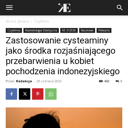
Strona główna
Czytelnia
Czytelnia
Kosmetologia Estetyczna
KE 3/2026
Naukowe
Polecane
Zastosowanie cysteaminy
jako środka rozjaśniającego
przebarwienia u kobiet
pochodzenia indonezyjskiego
Przez
Redakcja
-
29 czerwca 2026
463
0