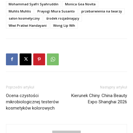
Mohammad Syafri Syahruddin
Monica Gea Novita
Muhlis Muhlis
Prayogi Miura Susanto
przebarwienia na twarzy
salon kosmetyczny
środek rozjaśniający
Wiwi Pratiwi Handayani
Wong Lip Wih
Poprzedni artykuł
Następny artykuł
Ocena czystości
Kierunek Chiny. China Beauty
mikrobiologicznej testerów
Expo Shanghai 2026
kosmetyków kolorowych