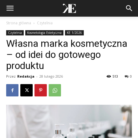
Strona główna
Czytelnia
Czytelnia
Kosmetologia Estetyczna
KE 1/2026
Własna marka kosmetyczna
– od idei do gotowego
produktu
Przez
Redakcja
-
28 lutego 2026
513
0