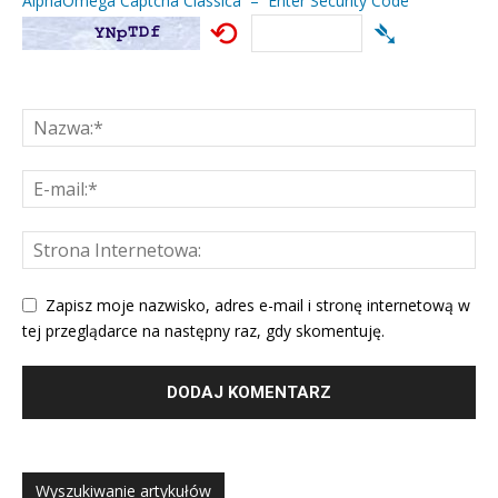
AlphaOmega Captcha Classica – Enter Security Code
⟲
➴
Zapisz moje nazwisko, adres e-mail i stronę internetową w
tej przeglądarce na następny raz, gdy skomentuję.
Wyszukiwanie artykułów