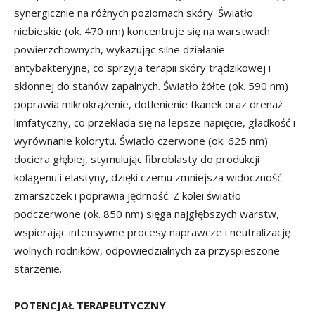
synergicznie na różnych poziomach skóry. Światło
niebieskie (ok. 470 nm) koncentruje się na warstwach
powierzchownych, wykazując silne działanie
antybakteryjne, co sprzyja terapii skóry trądzikowej i
skłonnej do stanów zapalnych. Światło żółte (ok. 590 nm)
poprawia mikrokrążenie, dotlenienie tkanek oraz drenaż
limfatyczny, co przekłada się na lepsze napięcie, gładkość i
wyrównanie kolorytu. Światło czerwone (ok. 625 nm)
dociera głębiej, stymulując fibroblasty do produkcji
kolagenu i elastyny, dzięki czemu zmniejsza widoczność
zmarszczek i poprawia jędrność. Z kolei światło
podczerwone (ok. 850 nm) sięga najgłębszych warstw,
wspierając intensywne procesy naprawcze i neutralizację
wolnych rodników, odpowiedzialnych za przyspieszone
starzenie.
POTENCJAŁ TERAPEUTYCZNY