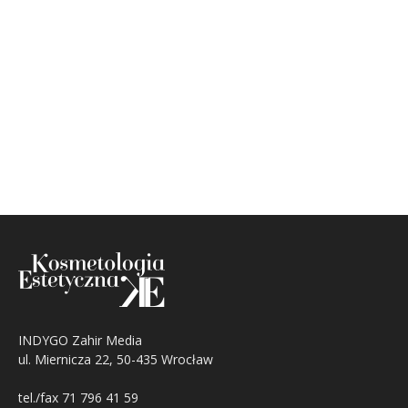
INDYGO Zahir Media
ul. Miernicza 22, 50-435 Wrocław
tel./fax 71 796 41 59