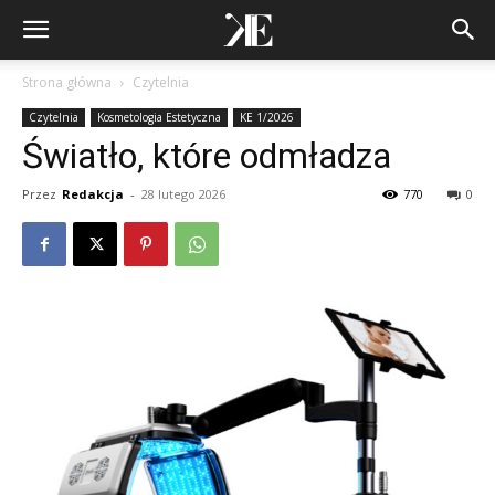
Strona główna
Czytelnia
Czytelnia
Kosmetologia Estetyczna
KE 1/2026
Światło, które odmładza
Przez
Redakcja
-
28 lutego 2026
770
0