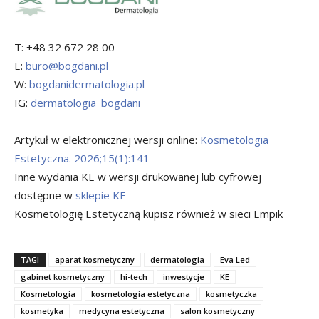
T: +48 32 672 28 00
E:
buro@bogdani.pl
W:
bogdanidermatologia.pl
IG:
dermatologia_bogdani
Artykuł w elektronicznej wersji online:
Kosmetologia
Estetyczna. 2026;15(1):141
Inne wydania KE w wersji drukowanej lub cyfrowej
dostępne w
sklepie KE
Kosmetologię Estetyczną kupisz również w sieci Empik
TAGI
aparat kosmetyczny
dermatologia
Eva Led
gabinet kosmetyczny
hi-tech
inwestycje
KE
Kosmetologia
kosmetologia estetyczna
kosmetyczka
kosmetyka
medycyna estetyczna
salon kosmetyczny