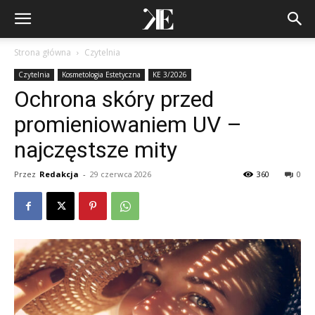
Strona główna
Czytelnia
Czytelnia
Kosmetologia Estetyczna
KE 3/2026
Ochrona skóry przed
promieniowaniem UV –
najczęstsze mity
Przez
Redakcja
-
29 czerwca 2026
360
0